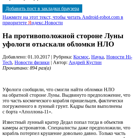
Добавить пост в закладки браузера
Нажмите на этот текст, чтобы читать Android-robot.com в
приоритете
Я
ндекс.Новости
На противоположной стороне Луны
уфологи отыскали обломки НЛО
Добавлено: 01.10.2017
| Рубрика:
Космос
,
Наука
,
Новости Hi-
Tech
,
Новости физики
| Автор:
Андрей Кустин
Прочитано: 894 раз(а)
Уфологи сообщили, что смогли найти обломки НЛО
на обратной стороне Луны. Выдвинуто предположение, что
это часть космического корабля пришельцев, фактически
погруженного в лунный грунт. Кадры были выполнены
с борта «Аполлона-11».
Известный лунный кратер Дедал попал тогда в объектив
камеры астронавтов. Специалисты даже предположили, что
корабль потерпел крушение довольно давно. Только часть