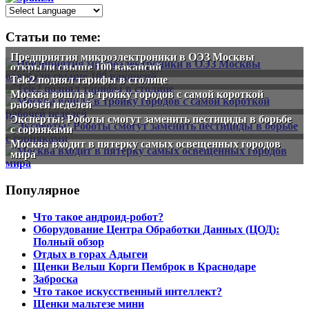
Статьи по теме:
Предприятия микроэлектроники в ОЭЗ Москвы
открыли свыше 100 вакансий
Tele2 поднял тарифы в столице
Москва вошла в тройку городов с самой короткой
рабочей неделей
Эксперты: Роботы смогут заменить пестициды в борьбе
с сорняками
Москва входит в пятерку самых освещенных городов
мира
Популярное
Что такое андроид-робот?
Оборудование Центра Обработки Данных (ЦОД):
Полный обзор
Отдых в горах Адыгеи
Щенки Вельш Корги Пемброк в Краснодаре
Заброска
Что такое искусственный интеллект?
Щенки мальтезе мини