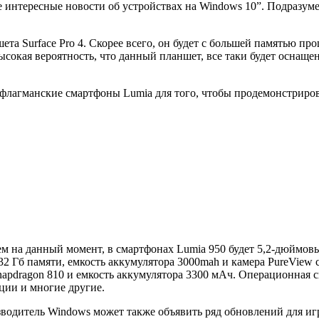
е интересные новости об устройствах на Windows 10”. Подразуме
 Surface Pro 4. Скорее всего, он будет с большей памятью проц
высокая вероятность, что данный планшет, все таки будет оснаще
ь флагманские смартфоны Lumia для того, чтобы продемонстрир
ем на данный момент, в смартфонах Lumia 950 будет 5,2-дюймовы
 32 Гб памяти, емкость аккумулятора 3000mah и камера PureView 
napdragon 810 и емкость аккумулятора 3300 мАч. Операционная
ции и многие другие.
зводитель Windows может также объявить ряд обновлений для и