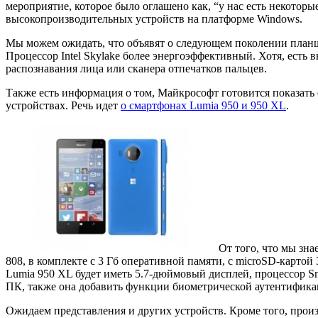
мероприятие, которое было оглашено как, “у нас есть некоторы
высокопроизводительных устройств на платформе Windows.
Мы можем ожидать, что объявят о следующем поколении планшета
Процессор Intel Skylake более энергоэффективный. Хотя, есть 
распознавания лица или сканера отпечатков пальцев.
Также есть информация о том, Майкрософт готовится показат
устройствах. Речь идет
о смартфонах Lumia 950 и 950 ХL
.
От того, что мы зна
808, в комплекте с 3 Гб оперативной памяти, с microSD-картой
Lumia 950 XL будет иметь 5.7-дюймовый дисплей, процессор S
ПК, также она добавить функции биометрической аутентифика
Ожидаем представления и других устройств. Кроме того, прои