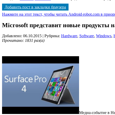
Добавить пост в закладки браузера
Нажмите на этот текст, чтобы читать Android-robot.com в прио
Microsoft представит новые продукты н
Добавлено: 06.10.2015
| Рубрика:
Hardware
,
Software
,
Windows
,
Прочитано: 1831 раз(а)
Медиа-событие в Нь