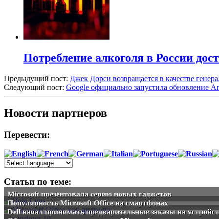
Потребление алкоголя в России дост
Предыдущий пост:
Джек Дорси возвращается в качестве генера
Следующий пост:
Google официально запустила обновление An
Новости партнеров
Перевести:
Статьи по теме:
Microsoft презентовала серию новых гаджетов
Популярность Microsoft Office на смартфонах
Dell начал принимать предварительные заказы на устройс