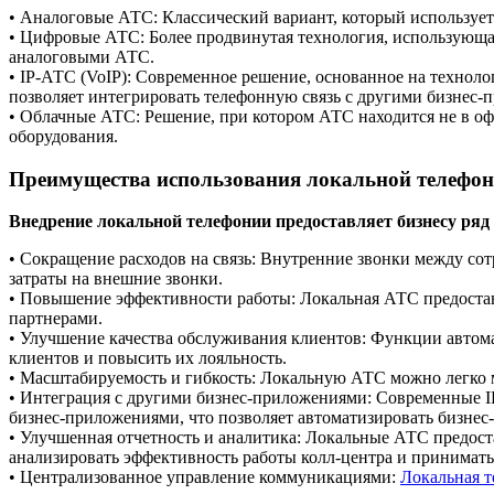
• Аналоговые АТС: Классический вариант, который используе
• Цифровые АТС: Более продвинутая технология, использующа
аналоговыми АТС.
• IP-АТС (VoIP): Современное решение, основанное на технол
позволяет интегрировать телефонную связь с другими бизнес-
• Облачные АТС: Решение, при котором АТС находится не в оф
оборудования.
Преимущества использования локальной телефон
Внедрение локальной телефонии предоставляет бизнесу ря
• Сокращение расходов на связь: Внутренние звонки между со
затраты на внешние звонки.
• Повышение эффективности работы: Локальная АТС предостав
партнерами.
• Улучшение качества обслуживания клиентов: Функции автома
клиентов и повысить их лояльность.
• Масштабируемость и гибкость: Локальную АТС можно легко м
• Интеграция с другими бизнес-приложениями: Современные 
бизнес-приложениями, что позволяет автоматизировать бизнес
• Улучшенная отчетность и аналитика: Локальные АТС предост
анализировать эффективность работы колл-центра и принимат
• Централизованное управление коммуникациями:
Локальная 