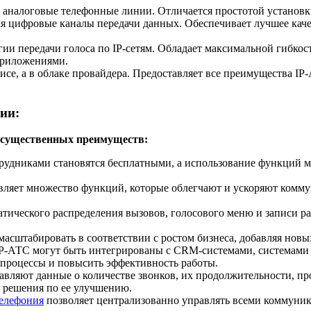
т аналоговые телефонные линии. Отличается простотой установ
я цифровые каналы передачи данных. Обеспечивает лучшее кач
огии передачи голоса по IP-сетям. Обладает максимальной гибк
приложениями.
исе, а в облаке провайдера. Предоставляет все преимущества I
ии:
д существенных преимуществ:
трудниками становятся бесплатными, а использование функций 
ляет множество функций, которые облегчают и ускоряют комму
тического распределения вызовов, голосового меню и записи р
асштабировать в соответствии с ростом бизнеса, добавляя нов
IP-АТС могут быть интегрированы с CRM-системами, системами
-процессы и повысить эффективность работы.
авляют данные о количестве звонков, их продолжительности, пр
ь решения по ее улучшению.
телефония
позволяет централизованно управлять всеми коммуник