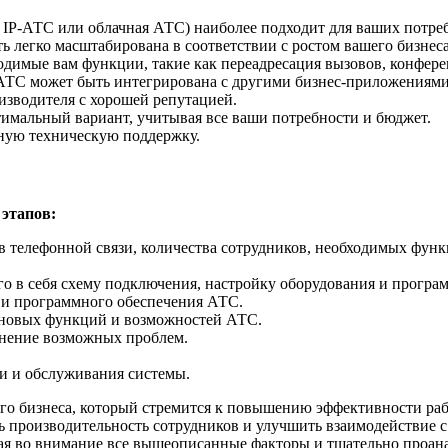
, IP-АТС или облачная АТС) наиболее подходит для ваших потре
 легко масштабирована в соответствии с ростом вашего бизнеса
димые вам функции, такие как переадресация вызовов, конференц
я АТС может быть интегрирована с другими бизнес-приложениям
изводителя с хорошей репутацией.
имальный вариант, учитывая все ваши потребности и бюджет.
жную техническую поддержку.
 этапов:
в телефонной связи, количества сотрудников, необходимых функ
го в себя схему подключения, настройку оборудования и програ
я и программного обеспечения АТС.
 новых функций и возможностей АТС.
анение возможных проблем.
ки и обслуживания системы.
го бизнеса, который стремится к повышению эффективности ра
ть производительность сотрудников и улучшить взаимодействие
ая во внимание все вышеописанные факторы и тщательно проан