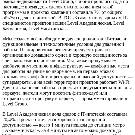
рынка недвижимости Level Group, с июня прошлого года по
настоящее время доля сделок с использованием такой
программы в проектах компании составила 7% от общего
объёма сделок с ипотекой. В ТОП-3 самых популярных у IT-
специалистов проектов вошли Level Академическая, Level
Бауманская, Level Нагатинская.
«Мы создаем всё необходимое для специалистов IT-отрасли:
функциональные и технологичные условия для удалённой
работы. Планировочные решения предусматривают
организацию домашнего офиса и хорошую освещённость за
счёт панорамного остекления. Мы также продумываем
удобную внутреннюю инфраструктуру — комфортные места
для работы на улице во дворе дома, на первых этажах
открываются кофейни и рестораны, в шаговой доступности —
супермаркеты, а на всей территории проектов работает Wi-Fi.
Для отдыха после работы в проектах предусмотрены зоны для
воркаута, жители могут посетить фитнес-клуб или
отправиться на прогулку в парке», — прокомментировали в
Level Group.
В Level Академическая доля сделок с IT-ипотекой составила
20,4%. Проект отличается хорошей транспортной
доступностью — всего 1 минута пешком до станции метро
«Академическая». За 4 минуты на авто можно доехать до