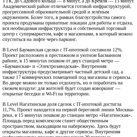
ТТК, до Садового кольца — 8 минут, а до Кремля — 13 минут.
Академический район отличается готовой инфраструктурой,
прогрессивной образовательной средой и зелёным
окружением. Более того, в рамках благоустройства самого
проекта продуманы приватные локации для работы и отдыха,
вся необходимая инфраструктура и собственный торговый
центр с супермаркетом, кафе и магазинами, в который можно
спуститься на лифте через паркинг.
В Level Бауманская сделки с IT-ипотекой составили 12%.
Проект расположен в престижном и уютном Басманном
районе, в 15 минутах пешком от двух станций метро —
«Бауманская» и «Электрозаводская». Внутренняя
инфраструктура предусматривает частный детский сад, а
также 17 коммерческих помещений под магазины и сервисы.
Во дворе можно не только отдохнуть, но и поработать на
свежем воздухе: для жителей будет создан коворкинг —
открытые беседки и Wi-Fi на территории.
В Level Нагатинская доля сделок с IT-ипотекой достигла
11,7%. Проект находится на первой береговой линии Москвы-
реки, в 15 минутах пешком до станции метро «Нагатинская».
Площадь перед комплексом станет общественным
пространством, выходящим на набережную. Здесь будут
открыты магазины, кафе и другие сервисы. Внутренняя