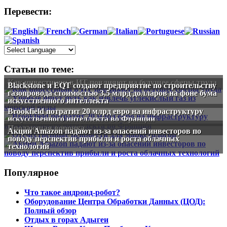
Перевести:
Статьи по теме:
Как инвестиции в ИТ повлияют на будущее сферы труда
Blackstone и EQT создают предприятие по строительству
газопровода стоимостью 3,5 млрд долларов на фоне бума
искусственного интеллекта
Brookfield потратит 20 млрд евро на инфраструктуру
искусственного интеллекта во Франции
Продающая воронка
Акции Amazon падают из-за опасений инвесторов по
поводу перспектив прибыли и роста облачных
технологий
Популярное
Что такое андроид-робот?
Оборудование Центра Обработки Данных (ЦОД):
Полный обзор
Отдых в горах Адыгеи