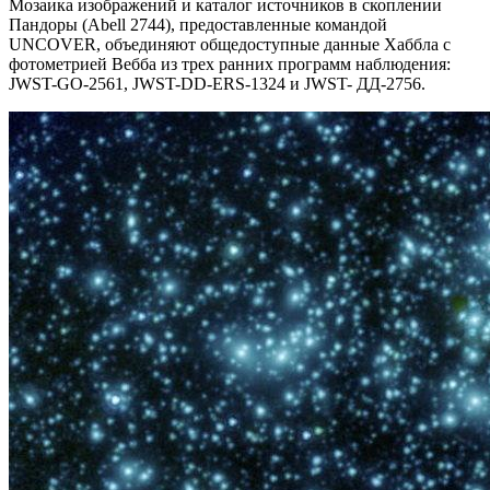
Мозаика изображений и каталог источников в скоплении
Пандоры (Abell 2744), предоставленные командой
UNCOVER, объединяют общедоступные данные Хаббла с
фотометрией Вебба из трех ранних программ наблюдения:
JWST-GO-2561, JWST-DD-ERS-1324 и JWST- ДД-2756.