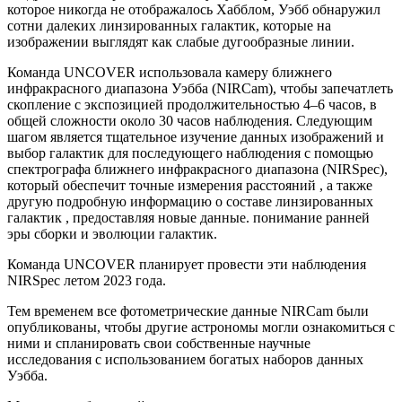
которое никогда не отображалось Хабблом, Уэбб обнаружил
сотни далеких линзированных галактик, которые на
изображении выглядят как слабые дугообразные линии.
Команда UNCOVER использовала камеру ближнего
инфракрасного диапазона Уэбба (NIRCam), чтобы запечатлеть
скопление с экспозицией продолжительностью 4–6 часов, в
общей сложности около 30 часов наблюдения. Следующим
шагом является тщательное изучение данных изображений и
выбор галактик для последующего наблюдения с помощью
спектрографа ближнего инфракрасного диапазона (NIRSpec),
который обеспечит точные измерения расстояний , а также
другую подробную информацию о составе линзированных
галактик , предоставляя новые данные. понимание ранней
эры сборки и эволюции галактик.
Команда UNCOVER планирует провести эти наблюдения
NIRSpec летом 2023 года.
Тем временем все фотометрические данные NIRCam были
опубликованы, чтобы другие астрономы могли ознакомиться с
ними и спланировать свои собственные научные
исследования с использованием богатых наборов данных
Уэбба.