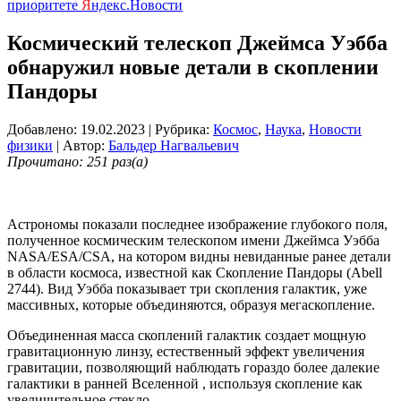
приоритете
Я
ндекс.Новости
Космический телескоп Джеймса Уэбба
обнаружил новые детали в скоплении
Пандоры
Добавлено: 19.02.2023
| Рубрика:
Космос
,
Наука
,
Новости
физики
| Автор:
Бальдер Нагвальевич
Прочитано: 251 раз(а)
Астрономы показали последнее изображение глубокого поля,
полученное космическим телескопом имени Джеймса Уэбба
NASA/ESA/CSA, на котором видны невиданные ранее детали
в области космоса, известной как Скопление Пандоры (Abell
2744). Вид Уэбба показывает три скопления галактик, уже
массивных, которые объединяются, образуя мегаскопление.
Объединенная масса скоплений галактик создает мощную
гравитационную линзу, естественный эффект увеличения
гравитации, позволяющий наблюдать гораздо более далекие
галактики в ранней Вселенной , используя скопление как
увеличительное стекло.