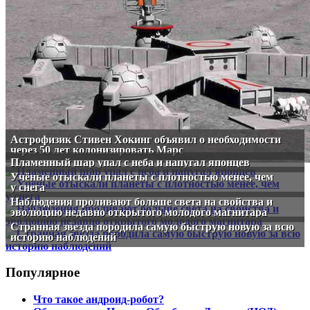
Астрофизик Стивен Хокинг объявил о необходимости
через 50 лет колонизировать Марс
Пламенный шар упал с неба и напугал японцев
Учёные отыскали планеты с плотностью менее, чем
у снега
Наблюдения проливают больше света на свойства и
эволюцию недавно открытого молодого магнитара
Странная звезда породила самую быструю новую за всю
историю наблюдений
Популярное
Что такое андроид-робот?