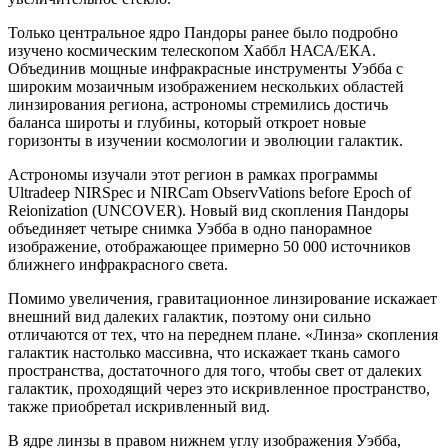
Только центральное ядро ​​Пандоры ранее было подробно
изучено космическим телескопом Хаббл НАСА/ЕКА.
Объединив мощные инфракрасные инструменты Уэбба с
широким мозаичным изображением нескольких областей
линзирования региона, астрономы стремились достичь
баланса широты и глубины, который откроет новые
горизонты в изучении космологии и эволюции галактик.
Астрономы изучали этот регион в рамках программы
Ultradeep NIRSpec и NIRCam ObservVations before Epoch of
Reionization (UNCOVER). Новый вид скопления Пандоры
объединяет четыре снимка Уэбба в одно панорамное
изображение, отображающее примерно 50 000 источников
ближнего инфракрасного света.
Помимо увеличения, гравитационное линзирование искажает
внешний вид далеких галактик, поэтому они сильно
отличаются от тех, что на переднем плане. «Линза» скопления
галактик настолько массивна, что искажает ткань самого
пространства, достаточного для того, чтобы свет от далеких
галактик, проходящий через это искривленное пространство,
также приобретал искривленный вид.
В ядре линзы в правом нижнем углу изображения Уэбба,