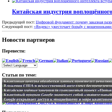
Китайская индустрия воплощённого 
Предыдущий пост:
Цифровой фундамент: почему заказная разра
Следующий пост:
«Яндекс» ужесточает борьбу с мошенниками:
Новости партнеров
Перевести:
Статьи по теме:
Квантовые центры обработки данных произведут революц
Вложения США в искусственный интеллект беспрецедентн
Китайские учёные завершили грандиозный проект «Цянья
Квантовый прорыв Google знаменует собой «значительны
Google открывает доступ к мощнейшему в мире квантово