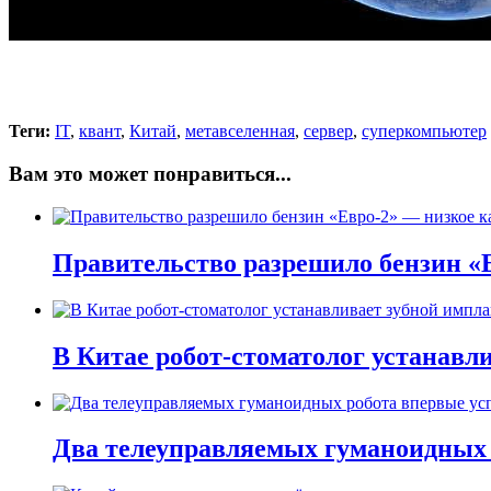
Теги:
IT
,
квант
,
Китай
,
метавселенная
,
сервер
,
суперкомпьютер
Вам это может понравиться...
Правительство разрешило бензин «Е
В Китае робот-стоматолог устанавли
Два телеуправляемых гуманоидных 