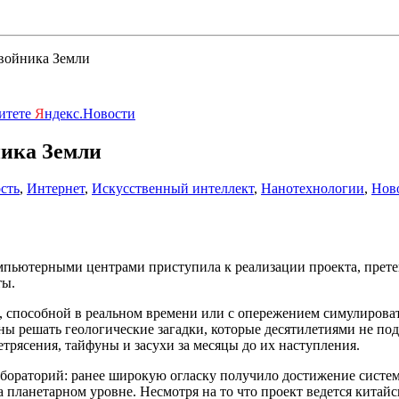
двойника Земли
ритете
Я
ндекс.Новости
ника Земли
сть
,
Интернет
,
Искусственный интеллект
,
Нанотехнологии
,
Ново
мпьютерными центрами приступила к реализации проекта, прете
ты
.
е, способной в реальном времени или с опережением симулирова
ны решать геологические загадки, которые десятилетиями не по
трясения, тайфуны и засухи за месяцы до их наступления.
бораторий: ранее широкую огласку получило достижение систем
а планетарном уровне. Несмотря на то что проект ведется китай