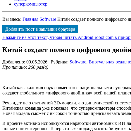
суперкомпьютер
Вы здесь:
Главная
Software
Китай создает полного цифрового 
Добавить пост в закладки браузера
Нажмите на этот текст, чтобы читать Android-robot.com в прио
Китай создает полного цифрового двой
Добавлено: 09.05.2026
| Рубрика:
Software
,
Виртуальная реально
Прочитано: 260 раз(а)
Китайская академия наук совместно с национальными суперко
создают глобального «цифрового двойника» всей нашей плане
Речь идет не о статичной 3D-модели, а о динамической систем
Китайская команда уже показала, что суперкомпьютеры способ
Новая модель сможет с высокой точностью предсказывать земле
В проекте активно используются наработки автономных ИИ-ла
новые наноматериалы
. Теперь тот же подход масштабируется н