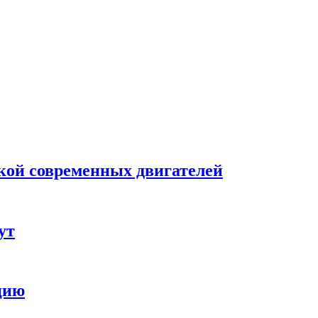
кой современных двигателей
ут
цию