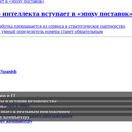
интеллекта вступает в «эпоху поставок
ботка превращается из сервиса в стратегическое партнерство
 умный определитель номера станет обязательным
ию в IT
ы в истории человечества
нь»
й шаг» к реальным приложениям
му компьютеру