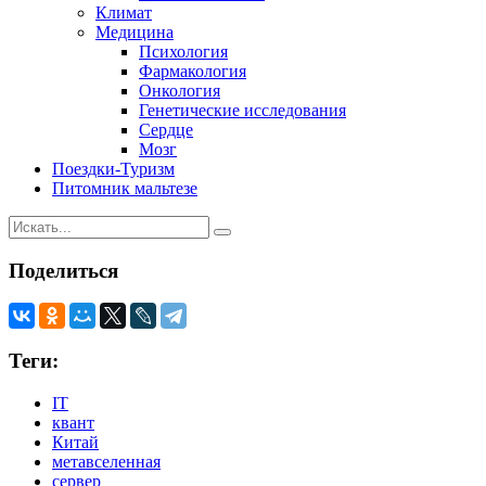
Климат
Медицина
Психология
Фармакология
Онкология
Генетические исследования
Сердце
Мозг
Поездки-Туризм
Питомник мальтезе
Поделиться
Теги:
IT
квант
Китай
метавселенная
сервер