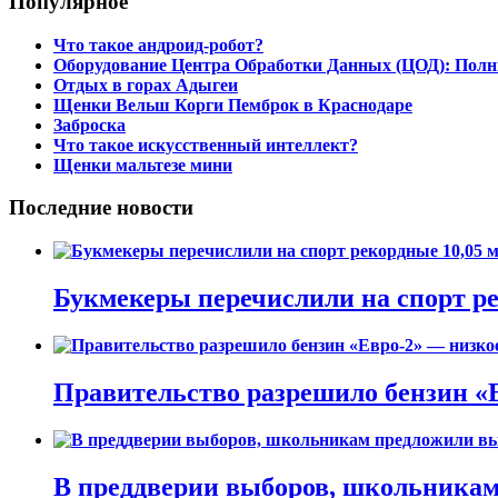
Популярное
Что такое андроид-робот?
Оборудование Центра Обработки Данных (ЦОД): Полн
Отдых в горах Адыгеи
Щенки Вельш Корги Пемброк в Краснодаре
Заброска
Что такое искусственный интеллект?
Щенки мальтезе мини
Последние новости
Букмекеры перечислили на спорт рек
Правительство разрешило бензин «Е
В преддверии выборов, школьникам 