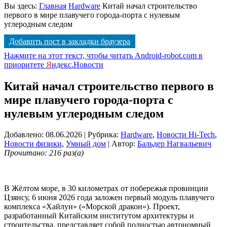
Вы здесь:
Главная
Hardware
Китай начал строительство
первого в мире плавучего города-порта с нулевым
углеродным следом
Добавить пост в закладки браузера
Нажмите на этот текст, чтобы читать Android-robot.com в
приоритете
Я
ндекс.Новости
Китай начал строительство первого в
мире плавучего города-порта с
нулевым углеродным следом
Добавлено: 08.06.2026
| Рубрика:
Hardware
,
Новости Hi-Tech
,
Новости физики
,
Умный дом
| Автор:
Бальдер Нагвальевич
Прочитано: 216 раз(а)
В Жёлтом море, в 30 километрах от побережья провинции
Цзянсу, 6 июня 2026 года заложен первый модуль плавучего
комплекса «Хайлун» («Морской дракон»). Проект,
разработанный Китайским институтом архитектуры и
строительства, представляет собой полностью автономный