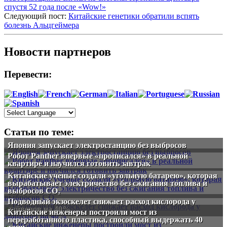
спустя 52 года после «Wow!»
Следующий пост:
Китайские генетики обратили вспять
болезнь Альцгеймера
Новости партнеров
Перевести:
Статьи по теме:
Япония запускает электростанцию без выбросов
Робот Panther впервые «прописался» в реальной
квартире и научился готовить завтрак
Китайские ученые создали «угольную батарею», которая
вырабатывает электричество без сжигания топлива и
выбросов CO₂
Подводный экзоскелет снижает расход кислорода у
дайверов на 40%
Китайские инженеры построили мост из
переработанного пластика, способный выдержать 40