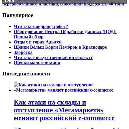
тонн
Популярное
Что такое андроид-робот?
Оборудование Центра Обработки Данных (ЦОД):
Полный обзор
Отдых в горах Адыгеи
Щенки Вельш Корги Пемброк в Краснодаре
Заброска
Что такое искусственный интеллект?
Щенки мальтезе мини
Последние новости
Как атаки на склады и
отступление «Мегамаркета»
меняют российский e-commerce