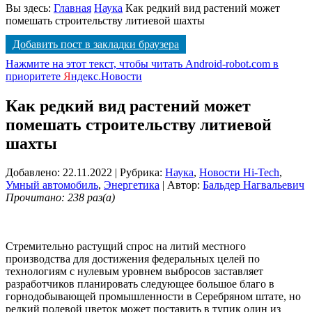
Вы здесь:
Главная
Наука
Как редкий вид растений может
помешать строительству литиевой шахты
Добавить пост в закладки браузера
Нажмите на этот текст, чтобы читать Android-robot.com в
приоритете
Я
ндекс.Новости
Как редкий вид растений может
помешать строительству литиевой
шахты
Добавлено: 22.11.2022
| Рубрика:
Наука
,
Новости Hi-Tech
,
Умный автомобиль
,
Энергетика
| Автор:
Бальдер Нагвальевич
Прочитано: 238 раз(а)
Стремительно растущий спрос на литий местного
производства для достижения федеральных целей по
технологиям с нулевым уровнем выбросов заставляет
разработчиков планировать следующее большое благо в
горнодобывающей промышленности в Серебряном штате, но
редкий полевой цветок может поставить в тупик один из