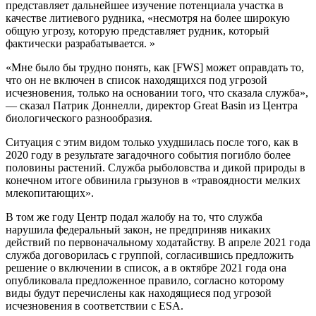
представляет дальнейшее изучение потенциала участка в
качестве литиевого рудника, «несмотря на более широкую
общую угрозу, которую представляет рудник, который
фактически разрабатывается. »
«Мне было бы трудно понять, как [FWS] может оправдать то,
что он не включен в список находящихся под угрозой
исчезновения, только на основании того, что сказала служба»,
— сказал Патрик Доннелли, директор Great Basin из Центра
биологического разнообразия.
Ситуация с этим видом только ухудшилась после того, как в
2020 году в результате загадочного события погибло более
половины растений. Служба рыболовства и дикой природы в
конечном итоге обвинила грызунов в «травоядности мелких
млекопитающих».
В том же году Центр подал жалобу на то, что служба
нарушила федеральный закон, не предприняв никаких
действий по первоначальному ходатайству. В апреле 2021 года
служба договорилась с группой, согласившись предложить
решение о включении в список, а в октябре 2021 года она
опубликовала предложенное правило, согласно которому
виды будут перечислены как находящиеся под угрозой
исчезновения в соответствии с ESA.