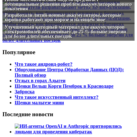
потенциальные решения проблем аккумуляторов нового
поколения
Разработали литий-ионные аккумуляторы, которые
хорошо работают при морозе и палящем зное
Улучшенный катодный материал для аккумуляторов
электромобилей обеспечивает до 25 % больше энергии
для более длительных поездок
Популярное
Что такое андроид-робот?
Оборудование Центра Обработки Данных (ЦОД):
Полный обзор
Отдых в горах Адыгеи
Щенки Вельш Корги Пемброк в Краснодаре
Заброска
Что такое искусственный интеллект?
Щенки мальтезе мини
Последние новости