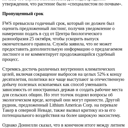
утверждения, что растение было «специалистом по почвам».
Пропущенный срок
FWS превысила годичный срок, который он должен был
оценить предложенный листинг, получив уведомление о
намерении подать в суд от Центра биологического
разнообразия 25 октября, чтобы ускорить выпуск
окончательного правила. Служба заявила, что не может
предоставить дополнительную информацию о предлагаемом
листинге и не комментирует продолжающийся судебный
процесс.
Стремясь достичь различных внутренних климатических
целей, включая сокращение выбросов на целых 52% к концу
десятилетия, политики все чаще выступают за отечественную
добычу полезных ископаемых как способ уменьшить
зависимость от иностранных держав и создать рабочие места
для сельских общин. Но этот толчок поднял вопросы об
экологическом вреде, который они могут принести. Другой
рудник, предложенный Lithium Americas Corp. на перевале
Такер в северной Неваде, также вызвал критику из-за его
потенциального воздействия на более широкую экосистему.
Однако Доннелли сказал, что в конечном итоге между литием