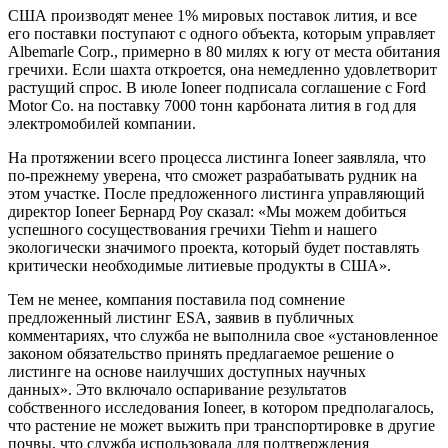
США производят менее 1% мировых поставок лития, и все
его поставки поступают с одного объекта, которым управляет
Albemarle Corp., примерно в 80 милях к югу от места обитания
гречихи. Если шахта откроется, она немедленно удовлетворит
растущий спрос. В июле Ioneer подписала соглашение с Ford
Motor Co. на поставку 7000 тонн карбоната лития в год для
электромобилей компании.
На протяжении всего процесса листинга Ioneer заявляла, что
по-прежнему уверена, что сможет разрабатывать рудник на
этом участке. После предложенного листинга управляющий
директор Ioneer Бернард Роу сказал: «Мы можем добиться
успешного сосуществования гречихи Tiehm и нашего
экологически значимого проекта, который будет поставлять
критически необходимые литиевые продукты в США».
Тем не менее, компания поставила под сомнение
предложенный листинг ESA, заявив в публичных
комментариях, что служба не выполнила свое «установленное
законом обязательство принять предлагаемое решение о
листинге на основе наилучших доступных научных
данных». Это включало оспаривание результатов
собственного исследования Ioneer, в котором предполагалось,
что растение не может выжить при транспортировке в другие
почвы, что служба использовала для подтверждения