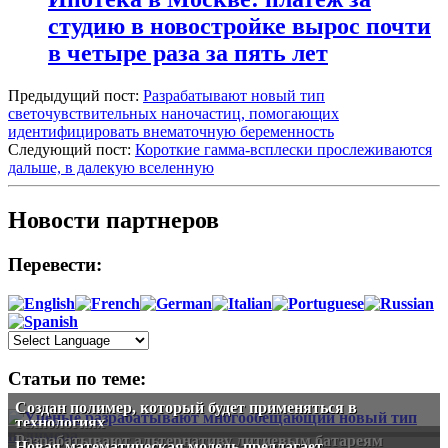
студию в новостройке вырос почти
в четыре раза за пять лет
Предыдущий пост:
Разрабатывают новый тип
светочувствительных наночастиц, помогающих
идентифицировать внематочную беременность
Следующий пост:
Короткие гамма-всплески прослеживаются
дальше, в далекую вселенную
Новости партнеров
Перевести:
Статьи по теме:
Создан полимер, который будет применяться в
технологиях
Разрабатывают альтернативу литиевым батареям
Новая математическая модель предлагает