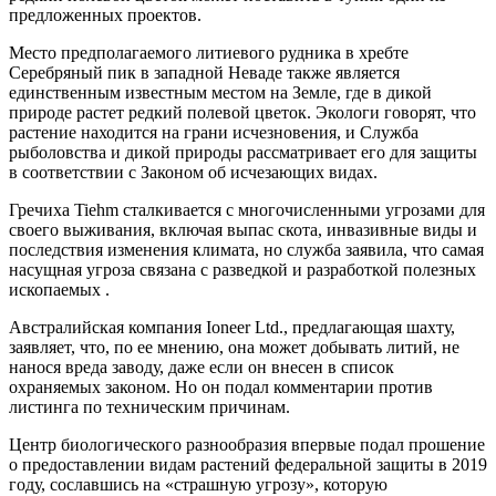
предложенных проектов.
Место предполагаемого литиевого рудника в хребте
Серебряный пик в западной Неваде также является
единственным известным местом на Земле, где в дикой
природе растет редкий полевой цветок. Экологи говорят, что
растение находится на грани исчезновения, и Служба
рыболовства и дикой природы рассматривает его для защиты
в соответствии с Законом об исчезающих видах.
Гречиха Tiehm сталкивается с многочисленными угрозами для
своего выживания, включая выпас скота, инвазивные виды и
последствия изменения климата, но служба заявила, что самая
насущная угроза связана с разведкой и разработкой полезных
ископаемых .
Австралийская компания Ioneer Ltd., предлагающая шахту,
заявляет, что, по ее мнению, она может добывать литий, не
нанося вреда заводу, даже если он внесен в список
охраняемых законом. Но он подал комментарии против
листинга по техническим причинам.
Центр биологического разнообразия впервые подал прошение
о предоставлении видам растений федеральной защиты в 2019
году, сославшись на «страшную угрозу», которую