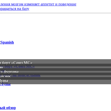
ления мозгом изменяет аппетит и поведение
ращаться на базу
а борт «Союз МС»
лю
го фургона
космос
 Луны
ый обзор