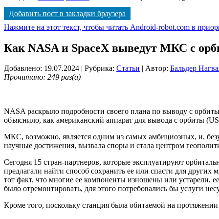
Добавить пост в закладки браузера
Нажмите на этот текст, чтобы читать Android-robot.com в прио
Как NASA и SpaceX выведут МКС с орб
Добавлено: 19.07.2024
| Рубрика:
Статьи
| Автор:
Бальдер Нагва
Прочитано: 249 раз(а)
NASA раскрыло подробности своего плана по выводу с орбиты
объяснило, как американский аппарат для вывода с орбиты (US
МКС, возможно, является одним из самых амбициозных, и, без
научные достижения, вызвала споры и стала центром геополит
Сегодня 15 стран-партнеров, которые эксплуатируют орбитальну
предлагали найти способ сохранить ее или спасти для других м
тот факт, что многие ее компоненты изношены или устарели, е
было отремонтировать, для этого потребовались бы услуги нес
Кроме того, поскольку станция была обитаемой на протяжении