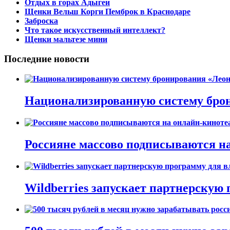
Отдых в горах Адыгеи
Щенки Вельш Корги Пемброк в Краснодаре
Заброска
Что такое искусственный интеллект?
Щенки мальтезе мини
Последние новости
Национализированную систему брон
Россияне массово подписываются на
Wildberries запускает партнерскую