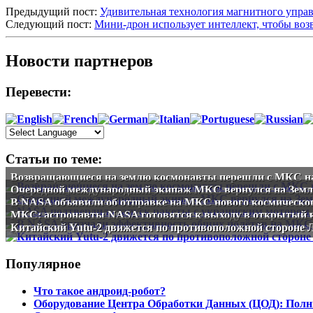
Предыдущий пост:
Удивительная технология магнитного управ
Следующий пост:
Мини-дрон использует интеллект, чтобы возв
Новости партнеров
Перевести:
Статьи по теме:
Возвращающиеся на землю космонавты перешли с МКС н
Очередной международный экипаж МКС вернулся на Зем
В NASA объявили об отправке на МКС нового космическо
МКС: астронавты NASA готовятся к выходу в открытый 
Китайский Yutu-2 движется по противоположной стороне
Популярное
Что такое андроид-робот?
Оборудование Центра Обработки Данных (ЦОД): Полн