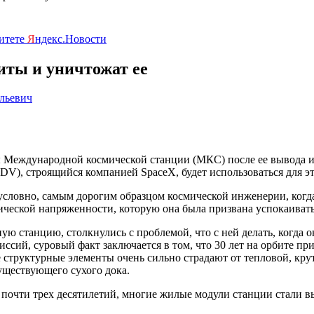
ритете
Я
ндекс.Новости
иты и уничтожат ее
льевич
 Международной космической станции (МКС) после ее вывода и
DV), строящийся компанией SpaceX, будет использоваться для э
условно, самым дорогим образцом космической инженерии, когда
ической напряженности, которую она была призвана успокаивать
ю станцию, столкнулись с проблемой, что с ней делать, когда о
иссий, суровый факт заключается в том, что 30 лет на орбите п
е структурные элементы очень сильно страдают от тепловой, кр
уществующего сухого дока.
 почти трех десятилетий, многие жилые модули станции стали в