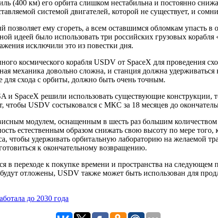
миль (400 км) его орбита слишком нестабильна и постоянно снижа
тавляемой системой двигателей, которой не существует, и сомни
й позволяет ему сгореть, а всем оставшимся обломкам упасть в
ной идеей было использовать три российских грузовых корабля 
ажения исключили это из повестки дня.
ого космического корабля USDV от SpaceX для проведения схода
ная механика довольно сложна, и станция должна удерживаться
е для схода с орбиты, должно быть очень точным.
NASA и SpaceX решили использовать существующие конструкции, 
ет, чтобы USDV состыковался с МКС за 18 месяцев до окончател
исным модулем, оснащенным в шесть раз большим количеством т
ость естественным образом снижать свою высоту по мере того, ка
а, чтобы удерживать орбитальную лабораторию на желаемой тра
готовиться к окончательному возвращению.
 в переходе к покупке времени и пространства на следующем п
будут отложены, USDV также может быть использован для продл