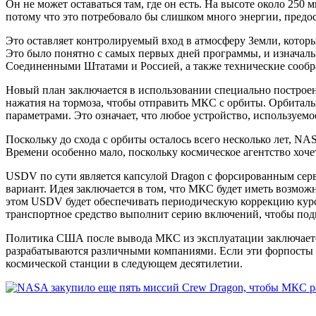
Он не может оставаться там, где он есть. На высоте около 250 
потому что это потребовало бы слишком много энергии, предос
Это оставляет контролируемый вход в атмосферу Земли, которы
Это было понятно с самых первых дней программы, и изначаль
Соединенными Штатами и Россией, а также технические сообр
Новый план заключается в использовании специально построенн
нажатия на тормоза, чтобы отправить МКС с орбиты. Орбиталь
параметрами. Это означает, что любое устройство, используемо
Поскольку до схода с орбиты осталось всего несколько лет, 
Времени особенно мало, поскольку космическое агентство хоч
USDV по сути является капсулой Dragon с форсированным серв
вариант. Идея заключается в том, что МКС будет иметь возможн
этом USDV будет обеспечивать периодическую коррекцию курс
транспортное средство выполнит серию включений, чтобы под
Политика США после вывода МКС из эксплуатации заключается
разрабатываются различными компаниями. Если эти форпосты 
космической станции в следующем десятилетии.