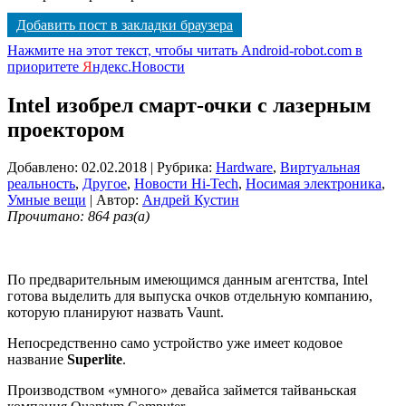
Добавить пост в закладки браузера
Нажмите на этот текст, чтобы читать Android-robot.com в
приоритете
Я
ндекс.Новости
Intel изобрел смарт-очки с лазерным
проектором
Добавлено: 02.02.2018
| Рубрика:
Hardware
,
Виртуальная
реальность
,
Другое
,
Новости Hi-Tech
,
Носимая электроника
,
Умные вещи
| Автор:
Андрей Кустин
Прочитано: 864 раз(а)
По предварительным имеющимся данным агентства, Intel
готова выделить для выпуска очков отдельную компанию,
которую планируют назвать Vaunt.
Непосредственно само устройство уже имеет кодовое
название
Superlite
.
Производством «умного» девайса займется тайваньская