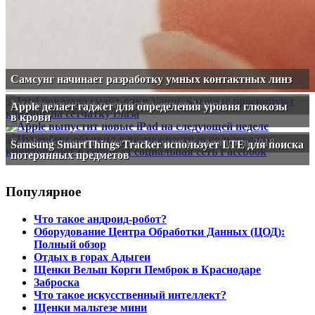
Самсунг начинает разработку умных контактных линз
Intel прекращает разработку очков Vaunt
Apple делает гаджет для определения уровня глюкозы
в крови
Facebook появится на рынке умных колонок в 2018
Samsung SmartThings Tracker использует LTE для поиска
потерянных предметов
Популярное
Что такое андроид-робот?
Оборудование Центра Обработки Данных (ЦОД):
Полный обзор
Отдых в горах Адыгеи
Щенки Вельш Корги Пемброк в Краснодаре
Заброска
Что такое искусственный интеллект?
Щенки мальтезе мини