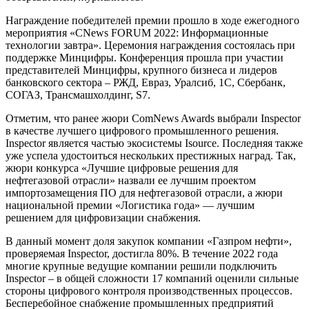
Награждение победителей премии прошло в ходе ежегодного
мероприятия «CNews FORUM 2022: Информационные
технологии завтра». Церемония награждения состоялась при
поддержке Минцифры. Конференция прошла при участии
представителей Минцифры, крупного бизнеса и лидеров
банковского сектора – РЖД, Евраз, Уралсиб, 1С, Сбербанк,
СОГАЗ, Трансмашхолдинг, S7.
Отметим, что ранее жюри ComNews Awards выбрали Inspector
в качестве лучшего цифрового промышленного решения.
Inspector является частью экосистемы Isource. Последняя также
уже успела удостоиться нескольких престижных наград. Так,
жюри конкурса «Лучшие цифровые решения для
нефтегазовой отрасли» назвали ее лучшим проектом
импортозамещения ПО для нефтегазовой отрасли, а жюри
национальной премии «Логистика года» — лучшим
решением для цифровизации снабжения.
В данный момент доля закупок компании «Газпром нефти»,
проверяемая Inspector, достигла 80%. В течение 2022 года
многие крупные ведущие компании решили подключить
Inspector – в общей сложности 17 компаний оценили сильные
стороны цифрового контроля производственных процессов.
Бесперебойное снабжение промышленных предприятий