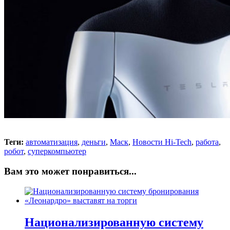
Теги:
автоматизация
,
деньги
,
Маск
,
Новости Hi-Tech
,
работа
,
робот
,
суперкомпьютер
Вам это может понравиться...
Национализированную систему