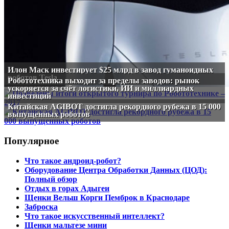
Илон Маск инвестирует $25 млрд в завод гуманоидных
роботов Tesla
Робототехника выходит за пределы заводов: рынок
ускоряется за счёт логистики, ИИ и миллиардных
инвестиций
Китайская AGIBOT достигла рекордного рубежа в 15 000
выпущенных роботов
Популярное
Что такое андроид-робот?
Оборудование Центра Обработки Данных (ЦОД):
Полный обзор
Отдых в горах Адыгеи
Щенки Вельш Корги Пемброк в Краснодаре
Заброска
Что такое искусственный интеллект?
Щенки мальтезе мини