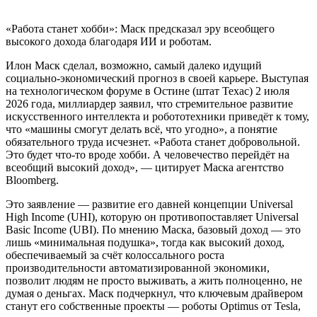
«Работа станет хобби»: Маск предсказал эру всеобщего
высокого дохода благодаря ИИ и роботам.
Илон Маск сделал, возможно, самый далеко идущий
социально-экономический прогноз в своей карьере. Выступая
на технологическом форуме в Остине (штат Техас) 2 июля
2026 года, миллиардер заявил, что стремительное развитие
искусственного интеллекта и робототехники приведёт к тому,
что «машины смогут делать всё, что угодно», а понятие
обязательного труда исчезнет. «Работа станет добровольной.
Это будет что-то вроде хобби. А человечество перейдёт на
всеобщий высокий доход», — цитирует Маска агентство
Bloomberg.
Это заявление — развитие его давней концепции Universal
High Income (UHI), которую он противопоставляет Universal
Basic Income (UBI). По мнению Маска, базовый доход — это
лишь «минимальная подушка», тогда как высокий доход,
обеспечиваемый за счёт колоссального роста
производительности автоматизированной экономики,
позволит людям не просто выживать, а жить полноценно, не
думая о деньгах. Маск подчеркнул, что ключевым драйвером
станут его собственные проекты — роботы Optimus от Tesla,