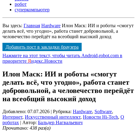
робот
суперкомпьютер
Вы здесь:
Главная
Hardware
Илон Маск: ИИ и роботы «смогут
делать всё, что угодно», работа станет добровольной, а
человечество перейдёт на всеобщий высокий доход
Добавить пост в закладки браузера
Нажмите на этот текст, чтобы читать Android-robot.com в
приоритете
Я
ндекс.Новости
Илон Маск: ИИ и роботы «смогут
делать всё, что угодно», работа станет
добровольной, а человечество перейдёт
на всеобщий высокий доход
Добавлено: 07.07.2026
| Рубрика:
Hardware
,
Software
,
Интернет
,
Искусственный интеллект
,
Новости Hi-Tech
,
О
роботах
| Автор:
Бальдер Нагвальевич
Прочитано: 438 раз(а)