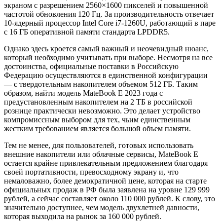
экраном с разрешением 2560×1600 пикселей и повышенной
частотой обновления 120 Гц
. За производительность отвечает
10-ядерный процессор Intel Core i7-1260U, работающий в паре
с 16 ГБ оперативной памяти стандарта LPDDR5
.
Однако здесь кроется самый важный и неочевидный нюанс,
который необходимо учитывать при выборе. Несмотря на все
достоинства, официальные поставки в Российскую
Федерацию осуществляются в единственной конфигурации
— с твердотельным накопителем объемом 512 ГБ
. Таким
образом, найти модель MateBook E 2023 года с
предустановленным накопителем на 2 ТБ в российской
рознице практически невозможно. Это делает устройство
компромиссным выбором для тех, чьим единственным
жестким требованием является большой объем памяти.
Тем не менее, для пользователей, готовых использовать
внешние накопители или облачные сервисы, MateBook E
остается крайне привлекательным предложением благодаря
своей портативности, превосходному экрану и, что
немаловажно, более демократичной цене, которая на старте
официальных продаж в РФ была заявлена на уровне 129 999
рублей, а сейчас составляет около 110 000 рублей
. К слову, это
значительно доступнее, чем модель двухлетней давности,
которая выходила на рынок за 160 000 рублей
.