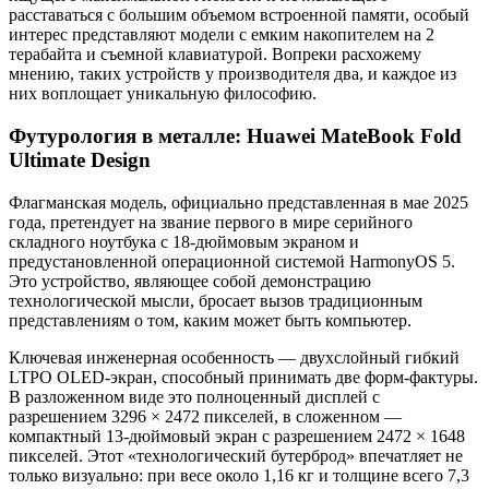
расставаться с большим объемом встроенной памяти, особый
интерес представляют модели с емким накопителем на 2
терабайта и съемной клавиатурой. Вопреки расхожему
мнению, таких устройств у производителя два, и каждое из
них воплощает уникальную философию.
Футурология в металле: Huawei MateBook Fold
Ultimate Design
Флагманская модель, официально представленная в мае 2025
года, претендует на звание первого в мире серийного
складного ноутбука с 18-дюймовым экраном и
предустановленной операционной системой HarmonyOS 5
.
Это устройство, являющее собой демонстрацию
технологической мысли, бросает вызов традиционным
представлениям о том, каким может быть компьютер.
Ключевая инженерная особенность — двухслойный гибкий
LTPO OLED-экран, способный принимать две форм-фактуры.
В разложенном виде это полноценный дисплей с
разрешением 3296 × 2472 пикселей, в сложенном —
компактный 13-дюймовый экран с разрешением 2472 × 1648
пикселей
. Этот «технологический бутерброд» впечатляет не
только визуально: при весе около 1,16 кг и толщине всего 7,3