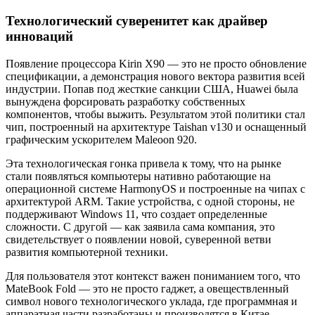
Технологический суверенитет как драйвер
инноваций
Появление процессора Kirin X90 — это не просто обновление
спецификации, а демонстрация нового вектора развития всей
индустрии. Попав под жесткие санкции США, Huawei была
вынуждена форсировать разработку собственных
компонентов, чтобы выжить. Результатом этой политики стал
чип, построенный на архитектуре Taishan v130 и оснащенный
графическим ускорителем Maleoon 920
.
Эта технологическая гонка привела к тому, что на рынке
стали появляться компьютеры нативно работающие на
операционной системе HarmonyOS и построенные на чипах с
архитектурой ARM. Такие устройства, с одной стороны, не
поддерживают Windows 11, что создает определенные
сложности. С другой — как заявила сама компания, это
свидетельствует о появлении новой, суверенной ветви
развития компьютерной техники
.
Для пользователя этот контекст важен пониманием того, что
MateBook Fold — это не просто гаджет, а овеществленный
символ нового технологического уклада, где программная и
аппаратная части разработаны и производятся в Китае