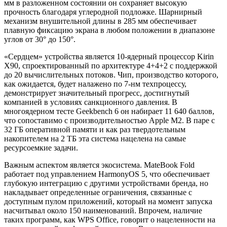
мм в разложенном состоянии он сохраняет высокую
прочность благодаря углеродной подложке
. Шарнирный
механизм внушительной длины в 285 мм обеспечивает
плавную фиксацию экрана в любом положении в диапазоне
углов от 30° до 150°
.
«Сердцем» устройства является 10-ядерный процессор Kirin
X90, спроектированный по архитектуре 4+4+2 с поддержкой
до 20 вычислительных потоков
. Чип, производство которого,
как ожидается, будет налажено по 7-нм техпроцессу
,
демонстрирует значительный прогресс, достигнутый
компанией в условиях санкционного давления. В
многоядерном тесте Geekbench 6 он набирает 11 640 баллов,
что сопоставимо с производительностью Apple M2
. В паре с
32 ГБ оперативной памяти и как раз твердотельным
накопителем на 2 ТБ эта система нацелена на самые
ресурсоемкие задачи
.
Важным аспектом является экосистема. MateBook Fold
работает под управлением HarmonyOS 5, что обеспечивает
глубокую интеграцию с другими устройствами бренда, но
накладывает определенные ограничения, связанные с
доступным пулом приложений, который на момент запуска
насчитывал около 150 наименований
. Впрочем, наличие
таких программ, как WPS Office, говорит о нацеленности на