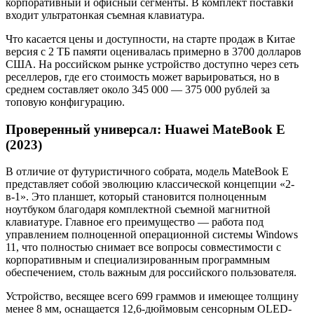
корпоративный и офисный сегменты. В комплект поставки
входит ультратонкая съемная клавиатура.
Что касается цены и доступности, на старте продаж в Китае
версия с 2 ТБ памяти оценивалась примерно в 3700 долларов
США
. На российском рынке устройство доступно через сеть
реселлеров, где его стоимость может варьироваться, но в
среднем составляет около 345 000 — 375 000 рублей за
топовую конфигурацию
.
Проверенный универсал: Huawei MateBook E
(2023)
В отличие от футуристичного собрата, модель MateBook E
представляет собой эволюцию классической концепции «2-
в-1». Это планшет, который становится полноценным
ноутбуком благодаря комплектной съемной магнитной
клавиатуре. Главное его преимущество — работа под
управлением полноценной операционной системы Windows
11, что полностью снимает все вопросы совместимости с
корпоративным и специализированным программным
обеспечением, столь важным для российского пользователя
.
Устройство, весящее всего 699 граммов и имеющее толщину
менее 8 мм, оснащается 12,6-дюймовым сенсорным OLED-