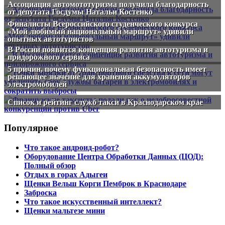
Ассоциация автомототуризма получила благодарность
от депутата Госдумы Натальи Костенко
Финалисты Всероссийского студенческого конкурса
«Мой любимый национальный маршрут» удивили
опытных автотуристов
В России появится концепция развития автотуризма и
придорожного сервиса
5 причин, почему функциональная безопасность имеет
решающее значение для хранения аккумуляторов
электромобилей
Список и рейтинг служб такси в Краснодарском крае
Популярное
Что такое андроид-робот?
Оборудование Центра Обработки Данных (ЦОД):
Полный обзор
Отдых в горах Адыгеи
Щенки Вельш Корги Пемброк в Краснодаре
Заброска
Что такое искусственный интеллект?
Щенки мальтезе мини