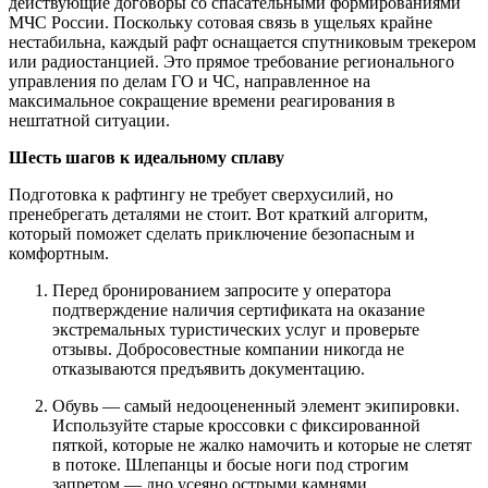
действующие договоры со спасательными формированиями
МЧС России. Поскольку сотовая связь в ущельях крайне
нестабильна, каждый рафт оснащается спутниковым трекером
или радиостанцией. Это прямое требование регионального
управления по делам ГО и ЧС, направленное на
максимальное сокращение времени реагирования в
нештатной ситуации.
Шесть шагов к идеальному сплаву
Подготовка к рафтингу не требует сверхусилий, но
пренебрегать деталями не стоит. Вот краткий алгоритм,
который поможет сделать приключение безопасным и
комфортным.
Перед бронированием запросите у оператора
подтверждение наличия сертификата на оказание
экстремальных туристических услуг и проверьте
отзывы. Добросовестные компании никогда не
отказываются предъявить документацию.
Обувь — самый недооцененный элемент экипировки.
Используйте старые кроссовки с фиксированной
пяткой, которые не жалко намочить и которые не слетят
в потоке. Шлепанцы и босые ноги под строгим
запретом — дно усеяно острыми камнями.