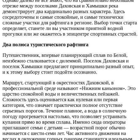
Однако далеко не все знают, что на сравнительно небольшом
отрезке между поселками Даховская и Хамышки река
демонстрирует два кардинально разных характера. Здесь
сосредоточены и самые спокойные, и самые технически
сложные участки для рафтинга в регионе. Выбор точки старта
определяет, станете ли вы участником приятной водной
прогулки или же окажетесь в эпицентре спортивных страстей.
Два полюса туристического рафтинга
Путешественник, впервые планирующий сплав по Белой,
неизбежно сталкивается с дилеммой. Поселок Даховская и
поселок Хамышки предлагают принципиально разный опыт,
и к этому выбору стоит подойти осознанно.
Маршрут, стартующий в окрестностях Даховской, в
профессиональной среде называют «Нижним каньоном». Это
царство спокойной воды и величественных пейзажей.
Сложность здесь оценивается как нулевая или первая
категория, что означает практически полное отсутствие
серьезных порогов. Течение плавное, а вода в солнечную
погоду прогревается настолько, что позволяет устраивать
купания прямо во время сплава. Именно сюда операторы
приглашают семьи с детьми — возрастной порог обычно
начинается с шести-семи лет. Час активного движения на
веслах в окружении горных панорам становится идеальным