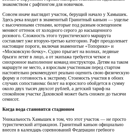
знакомством с рафтингом для новичков.
Совсем иначе выглядит участок, берущий начало у Хамышек.
Здесь река входит в знаменитый Гранитный каньон — ущелье
с высоченными стенами, которые под разным освещением
меняют оттенок от холодного серого до насыщенного
розового. Сложность этого туристического маршрута
составляет уже вторую-третью категорию. Рафт преодолевает
настоящие пороги, включая знаменитые «Топорики» и
«Московскую бочку». Судно прыгает на волнах, ледяные
брызги летят в лицо, а от экипажа требуется четкое и
синхронное выполнение команд инструктора. Детям на таком
маршруте не место, а взрослым участникам перед стартом
настоятельно рекомендуют реально оценить свою физическую
форму и готовность к экстриму. Стоимость участия в обоих
случаях сопоставима: билет на взрослого обойдется в сумму
около двух тысяч двухсот рублей, а детский тариф на
спокойном участке Даховской может быть снижен до тысячи
семисот.
Когда вода становится стадионом
Уникальность Хамышек в том, что этот участок — не просто
туристический аттракцион. Гранитный каньон официально
внесен в календарь соревнований Федерации гребного