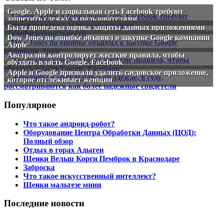
Google, Аpple и социальная сеть Facebook требуют
запретить слежку за пользователями
Была проведена оценка защиты данных приложениями
Dow Jones по ошибке объявил о закупке Google компании
Apple
Австралия контролирует жесткие правила, чтобы
обуздать власть Google, Facebook
Apple и Google призвали удалить саудовское приложение,
которое отслеживает женщин
Популярное
Что такое андроид-робот?
Оборудование Центра Обработки Данных (ЦОД):
Полный обзор
Отдых в горах Адыгеи
Щенки Вельш Корги Пемброк в Краснодаре
Заброска
Что такое искусственный интеллект?
Щенки мальтезе мини
Последние новости