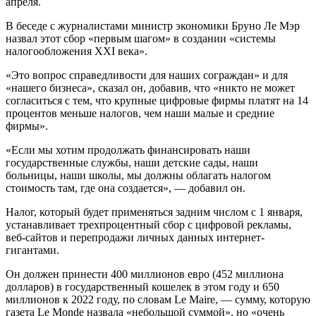
апреля.
В беседе с журналистами министр экономики Бруно Ле Мэр
назвал этот сбор «первым шагом» в создании «системы
налогообложения XXI века».
«Это вопрос справедливости для наших сограждан» и для
«нашего бизнеса», сказал он, добавив, что «никто не может
согласиться с тем, что крупные цифровые фирмы платят на 14
процентов меньше налогов, чем наши малые и средние
фирмы».
«Если мы хотим продолжать финансировать наши
государственные службы, наши детские сады, наши
больницы, наши школы, мы должны облагать налогом
стоимость там, где она создается», — добавил он.
Налог, который будет применяться задним числом с 1 января,
устанавливает трехпроцентный сбор с цифровой рекламы,
веб-сайтов и перепродажи личных данных интернет-
гигантами.
Он должен принести 400 миллионов евро (452 ​​миллиона
долларов) в государственный кошелек в этом году и 650
миллионов к 2022 году, по словам Le Maire, — сумму, которую
газета Le Monde назвала «небольшой суммой», но «очень