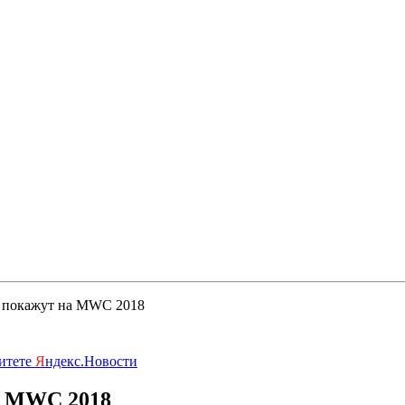
9 покажут на MWC 2018
ритете
Я
ндекс.Новости
а MWC 2018