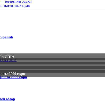
e — юзеры негодуют
нг патентных прав
ЧП в США
н за 2000 евро
ый обзор