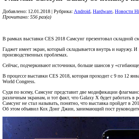
Добавлено: 12.01.2018
| Рубрика:
Android
,
Hardware
,
Новости Hi
Прочитано: 556 раз(а)
В рамках выставки CES 2018 Самсунг презентовал складной с
Гаджет имеет экран, который складывается внутрь и наружу. И
производственных проблемах.
Сейчас, подчеркивают источники, больше шансов у «сгибающег
В процессе выставки CES 2018, которая проходит с 9 по 12 янв
World Congress.
Судя по всему, Самсунг представит две модификации флагманс
различным экранам, и тот факт, что Galaxy X будет работать в
Самсунг не стал называть, понятно, что выставка пройдет в 20
Об этом объявил Кох Донг Джин, занимающий пост руководите