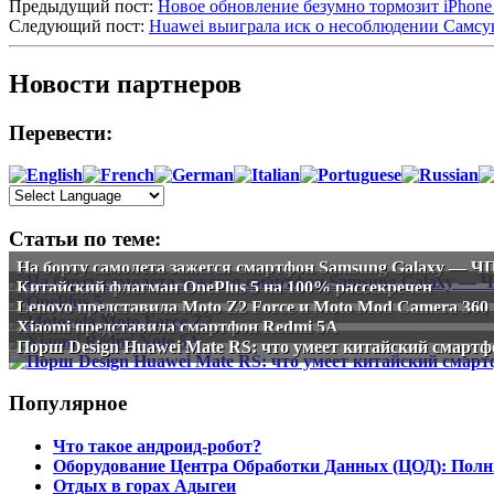
Предыдущий пост:
Новое обновление безумно тормозит iPhon
Следующий пост:
Huawei выиграла иск о несоблюдении Самсу
Новости партнеров
Перевести:
Статьи по теме:
На борту самолета зажегся смартфон Samsung Galaxy — 
Китайский флагман OnePlus 5 на 100% рассекречен
Lenovo представила Moto Z2 Force и Moto Mod Camera 360
Xiaomi представила смартфон Redmi 5A
Порш Design Huawei Mate RS: что умеет китайский смартфо
Популярное
Что такое андроид-робот?
Оборудование Центра Обработки Данных (ЦОД): Полн
Отдых в горах Адыгеи