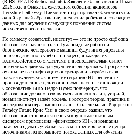
(BIBS–FF AI Robotics Institute). Заявление было сделано 11 мая
2026 года в Омахе на ежегодном собрании акционеров
Berkshire Hathaway. Новый институт призван объединить под
одной крышей образование, внедрение роботов и генерацию
данных для обучения следующих поколений систем
искусственного интеллекта.
По замыслу создателей, институт — это не просто ещё одна
образовательная площадка. Гуманоидные роботы и
бионические четвероногие машины будут интегрированы
непосредственно в учебный процесс, и каждое их
взаимодействие со студентами и преподавателями станет
источником данных для улучшения алгоритмов. Программа
охватывает сертификацию операторов и разработчиков
робототехнических систем, интеграцию ИИ-решений в
производственные цепочки и промышленные инновации.
Сооснователь BIBS Педро Нуэно подчеркнул, что
образование должно развиваться синхронно с индустрией, а
новый институт задаёт модель, в которой теория, практика и
исследования неразрывно связаны. Со-генеральный директор
Faraday Future Крис Чен, в свою очередь, заявил, что
образование становится первым крупномасштабным
сценарием применения «физического ИИ», и компания
намерена сделать учебные классы и тренировочные центры
источниками непрерывного потока данных для обучения