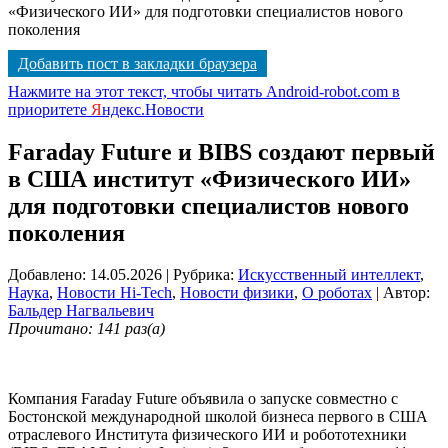
«Физического ИИ» для подготовки специалистов нового
поколения
Добавить пост в закладки браузера
Нажмите на этот текст, чтобы читать Android-robot.com в
приоритете
Я
ндекс.Новости
Faraday Future и BIBS создают первый
в США институт «Физического ИИ»
для подготовки специалистов нового
поколения
Добавлено: 14.05.2026
| Рубрика:
Искусственный интеллект
,
Наука
,
Новости Hi-Tech
,
Новости физики
,
О роботах
| Автор:
Бальдер Нагвальевич
Прочитано: 141 раз(а)
Компания Faraday Future объявила о запуске совместно с
Бостонской международной школой бизнеса первого в США
отраслевого Института физического ИИ и робототехники