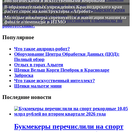
биологическими и искусственными нейронами
В образовательных учреждениях Краснодарского края
растет спрос на конструкторы «Агробот»
Молодые инженеры соревнуются в навигации машин на
финале олимпиады в ИТМО
Популярное
Что такое андроид-робот?
Оборудование Центра Обработки Данных (ЦОД):
Полный обзор
Отдых в горах Адыгеи
Щенки Вельш Корги Пемброк в Краснодаре
Заброска
Что такое искусственный интеллект?
Щенки мальтезе мини
Последние новости
Букмекеры перечислили на спорт