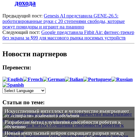
дохода
Предыдущий пост:
Genesis AI представила GENE-26.5:
роботизированные руки с 20 степенями свободы, которые
режут помидоры и играют на пианино
Следующий пост:
Google представила Fitbit Air: фитнес-трекер
без экрана за $99 для массового рынка носимых устройств
Новости партнеров
Перевести:
Статьи по теме:
Искусственный интеллект и человечество выигрывают
от «спирали» взаимного обучения
Разработан метод улучшения способности роботов к
обучению
Новый импульсный нейрон сокращает разрыв между