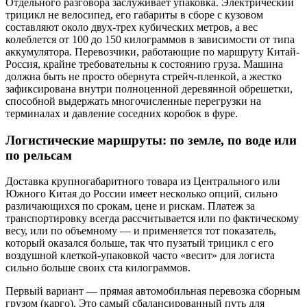
Отдельного разговора заслуживает упаковка. Электрический
трицикл не велосипед, его габариты в сборе с кузовом
составляют около двух-трех кубических метров, а вес
колеблется от 100 до 150 килограммов в зависимости от типа
аккумулятора. Перевозчики, работающие по маршруту Китай-
Россия, крайне требовательны к состоянию груза. Машина
должна быть не просто обернута стрейч-пленкой, а жестко
зафиксирована внутри полноценной деревянной обрешетки,
способной выдержать многочисленные перегрузки на
терминалах и давление соседних коробок в фуре.
Логистические маршруты: по земле, по воде или
по рельсам
Доставка крупногабаритного товара из Центрального или
Южного Китая до России имеет несколько опций, сильно
различающихся по срокам, цене и рискам. Платеж за
транспортировку всегда рассчитывается или по фактическому
весу, или по объемному — и применяется тот показатель,
который оказался больше, так что пузатый трицикл с его
воздушной клеткой-упаковкой часто «весит» для логиста
сильно больше своих ста килограммов.
Первый вариант — прямая автомобильная перевозка сборным
грузом (карго). Это самый сбалансированный путь для