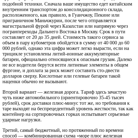
подобной техники. Сначала ваше имущество едет китайским
внутренним транспортом до консолидационного склада,
расположенного, как правило, в Гуанчжоу, Пекине или
приграничном Маньчжурии, после чего отправляется
магистральной фурой через Казахстан или напрямую через
погранпереходы Дальнего Востока в Москву. Срок в пути
составляет от 20 до 35 дней. Стоимость такого сервиса за
объем в пару кубометров обойдется в сумму от 40 000 до 60
000 рублей, однако эта цифра может легко вырасти, если на
трицикле установлены литий-ионные аккумуляторные
батареи, официально относящиеся к опасным грузам. Далеко
не все водители берутся везти литиевые элементы в общем
фургоне, и доплата за риск может составить сто-двести
долларов сверху. Кислотные или гелевые батареи такой
наценки обычно не вызывают.
Второй вариант — железная дорога. Тариф здесь зачастую
чуть ниже автомобильного (ориентировочно 35-45 тысяч
рублей), срок доставки плюс-минус тот же, но требования к
таре выходят на беспрецедентный уровень жесткости, так как
контейнер на сортировочных горках испытывает серьезные
ударные нагрузки.
Третий, самый бюджетный, но протяженный по времени
способ — комбинированная схема «море плюс железная