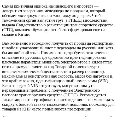
Самая критичная ошибка начинающего импортера —
довериться заверениям менеджера по продажам, который
обещает «все документы» и «доставку до двери». Чтобы
таможенный орган выпустил груз, а ГИБДД впоследствии
выдала Свидетельство о регистрации транспортного средства
(СТС), комплект бумаг должен быть сформирован еще на
складе в Китае.
Вам жизненно необходимо получить от продавца экспортный
инвойс и упаковочный лист с переводом на русский или хотя
бы английский язык. Помимо этого, требуется техническое
описание на русском, где однозначно идентифицированы
ключевые параметры: мощность электромотора в киловаттах
(это напрямую влияет на код Товарной номенклатуры
внешнеэкономической деятельности и размер пошлины),
максимальная конструктивная скорость, масса без нагрузки и,
что крайне важно, идентификационный номер рамы (VIN).
Если заводской VIN отсутствует, могут возникнуть
неразрешимые проблемы с получением Электронного
паспорта транспортного средства (ЭПТС). Рекомендуется
также запросить сертификат происхождения — он может дать
скидку к базовой ставке таможенной пошлины, поскольку для
товаров из КНР часто применяются преференции.