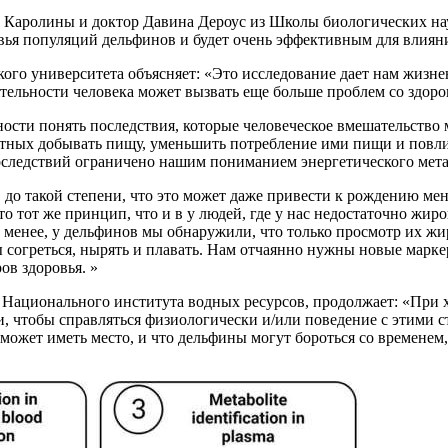
Каролины и доктор Давина Дероус из Школы биологических нау
ья популяций дельфинов и будет очень эффективным для влияни
го университета объясняет: «Это исследование дает нам жизне
тельности человека может вызвать еще больше проблем со здоро
ости понять последствия, которые человеческое вмешательство 
тных добывать пищу, уменьшить потребление ими пищи и повлия
оследствий ограничено нашим пониманием энергетического мета
 до такой степени, что это может даже привести к рождению ме
то тот же принцип, что и в у людей, где у нас недостаточно жи
менее, у дельфинов мы обнаружили, что только просмотр их жир
ы согреться, нырять и плавать. Нам отчаянно нужны новые марк
в здоровья. »
 Национального института водных ресурсов, продолжает: «При 
ти, чтобы справляться физиологически и/или поведение с этими
может иметь место, и что дельфины могут бороться со временем