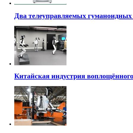
Два телеуправляемых гуманоидных 
Китайская индустрия воплощённого 