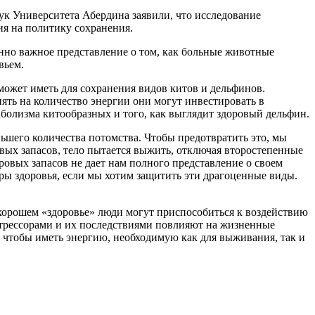
к Университета Абердина заявили, что исследование
я на политику сохранения.
нно важное представление о том, как больные животные
вьем.
может иметь для сохранения видов китов и дельфинов.
ть на количество энергии они могут инвестировать в
болизма китообразных и того, как выглядит здоровый дельфин.
ньшего количества потомства. Чтобы предотвратить это, мы
ровых запасов, тело пытается выжить, отключая второстепенные
овых запасов не дает нам полного представление о своем
еры здоровья, если мы хотим защитить эти драгоценные виды.
хорошем «здоровье» люди могут приспособиться к воздействию
 стрессорами и их последствиями повлияют на жизненные
, чтобы иметь энергию, необходимую как для выживания, так и