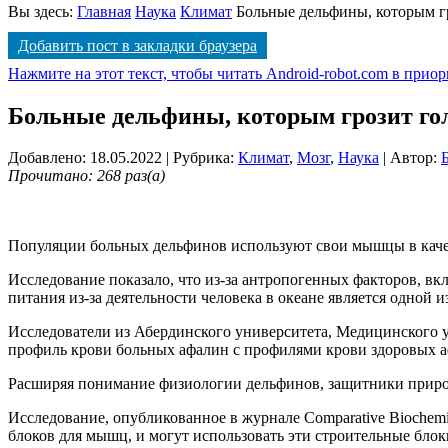
Вы здесь:
Главная
Наука
Климат
Больные дельфины, которым г
Добавить пост в закладки браузера
Нажмите на этот текст, чтобы читать Android-robot.com в прио
Больные дельфины, которым грозит го
Добавлено: 18.05.2022
| Рубрика:
Климат
,
Мозг
,
Наука
| Автор:
Прочитано: 268 раз(а)
Популяции больных дельфинов используют свои мышцы в качест
Исследование показало, что из-за антропогенных факторов, вк
питания из-за деятельности человека в океане является одной
Исследователи из Абердинского университета, Медицинского
профиль крови больных афалин с профилями крови здоровых а
Расширяя понимание физиологии дельфинов, защитники природы
Исследование, опубликованное в журнале Comparative Biochemi
блоков для мышц, и могут использовать эти строительные блок