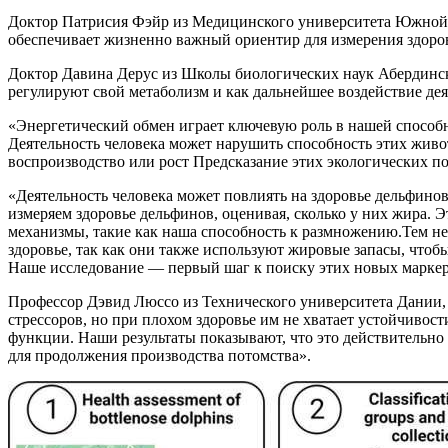
Доктор Патрисия Фэйр из Медицинского университета Южной 
обеспечивает жизненно важный ориентир для измерения здоров
Доктор Давина Дерус из Школы биологических наук Абердинско
регулируют свой метаболизм и как дальнейшее воздействие дея
«Энергетический обмен играет ключевую роль в нашей способн
Деятельность человека может нарушить способность этих живо
воспроизводство или рост Предсказание этих экологических п
«Деятельность человека может повлиять на здоровье дельфинов
измеряем здоровье дельфинов, оценивая, сколько у них жира. Э
механизмы, такие как наша способность к размножению.Тем не 
здоровье, так как они также используют жировые запасы, чтоб
Наше исследование — первый шаг к поиску этих новых маркеро
Профессор Дэвид Люссо из Технического университета Дании,
стрессоров, но при плохом здоровье им не хватает устойчивос
функции. Наши результаты показывают, что это действительно 
для продолжения производства потомства».