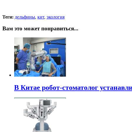
Теги:
дельфины
,
кит
,
экология
Вам это может понравиться...
В Китае робот-стоматолог устанавли