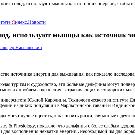
розит голод, используют мышцы как источник энергии, чтобы 
ритете
Я
ндекс.Новости
лод, используют мышцы как источник э
Бальдер Нагвальевич
ве источника энергии для выживания, как показало исследовани
лючая туризм и судоходство, эти больные дельфины могут подве
 из многих проблем сохранения, затрагивающих всех морских мл
 университета Южной Каролины, Технологического института Д
фалин из диких популяций в Чарльстонской гавани и Индийско
 могут лучше оценить, как снизить риски, связанные с деятель
stry & Physiology, показало, что дельфины с более слабым здор
и для восполнения нехватки энергии , необходимой им для борьб