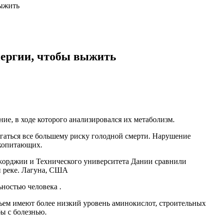
выжить
нергии, чтобы выжить
е, в ходе которого анализировался их метаболизм.
ргаться все большему риску голодной смерти. Нарушение
екопитающих.
жорджии и Технического университета Дании сравнили
й реке. Лагуна, США
ностью человека .
овьем имеют более низкий уровень аминокислот, строительных
ы с болезнью.