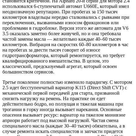
становится критичной. На Alphard 20-й серии для мотора 2.4
использовался 6-ступенчатый автомат U660E, который имел
неоднозначную репутацию. При пробегах за 150 тысяч
километров владельцы нередко сталкивались с рывками при
переключениях, вызванными износом фрикционов или
проблемами в гидроблоке. Версия этого же автомата для V6
3.5 оказалась заметно более живучей, но и она требовала
частой замены масла — желательно каждые 40–60 тысяч
километров. Вибрация на скоростях 60–80 километров в час
на пробегах за двести тысяч говорит об износе
гидротрансформатора, который ремонтируется, но требует
квалифицированного вмешательства. В целом, это
классический, предсказуемый агрегат, который освоен
большинством сервисов.
Третье поколение полностью изменило парадигму. С мотором
2.5 идет бесступенчатый вариатор K115 (Direct Shift CVT) с
механической первой передачей для старта, призванной
снизить нагрузку на ремень. На практике он едет
действительно бодро, но ползущая и тяжелая машина при
трогании в горку иногда вызывает нарекания. Основные
опасения вызывает ресурс: вариатор на тяжелом минивэне
априори работает под высокой нагрузкой. Частая смена
специального масла (каждые 30–40 тысяч) обязательна, а в
случае ремонта искать специалистов и запчасти придется