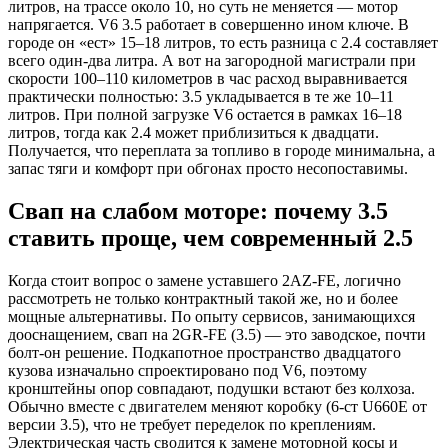
литров, на трассе около 10, но суть не меняется — мотор
напрягается. V6 3.5 работает в совершенно ином ключе. В
городе он «ест» 15–18 литров, то есть разница с 2.4 составляет
всего один-два литра. А вот на загородной магистрали при
скорости 100–110 километров в час расход выравнивается
практически полностью: 3.5 укладывается в те же 10–11
литров. При полной загрузке V6 остается в рамках 16–18
литров, тогда как 2.4 может приблизиться к двадцати.
Получается, что переплата за топливо в городе минимальна, а
запас тяги и комфорт при обгонах просто несопоставимы.
Свап на слабом моторе: почему 3.5
ставить проще, чем современный 2.5
Когда стоит вопрос о замене уставшего 2AZ-FE, логично
рассмотреть не только контрактный такой же, но и более
мощные альтернативы. По опыту сервисов, занимающихся
дооснащением, свап на 2GR-FE (3.5) — это заводское, почти
болт-он решение. Подкапотное пространство двадцатого
кузова изначально спроектировано под V6, поэтому
кронштейны опор совпадают, подушки встают без колхоза.
Обычно вместе с двигателем меняют коробку (6-ст U660E от
версии 3.5), что не требует переделок по креплениям.
Электрическая часть сводится к замене моторной косы и