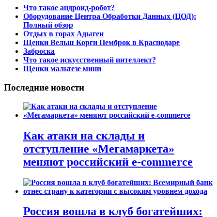
Что такое андроид-робот?
Оборудование Центра Обработки Данных (ЦОД):
Полный обзор
Отдых в горах Адыгеи
Щенки Вельш Корги Пемброк в Краснодаре
Заброска
Что такое искусственный интеллект?
Щенки мальтезе мини
Последние новости
Как атаки на склады и
отступление «Мегамаркета»
меняют российский e-commerce
Россия вошла в клуб богатейших: