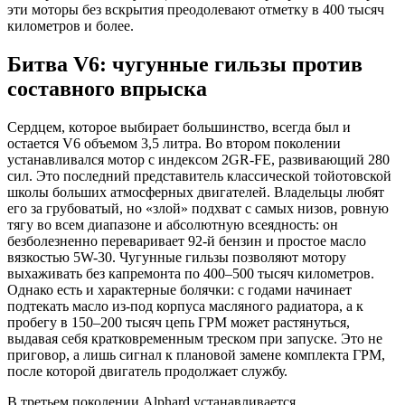
эти моторы без вскрытия преодолевают отметку в 400 тысяч
километров и более.
Битва V6: чугунные гильзы против
составного впрыска
Сердцем, которое выбирает большинство, всегда был и
остается V6 объемом 3,5 литра. Во втором поколении
устанавливался мотор с индексом 2GR-FE, развивающий 280
сил. Это последний представитель классической тойотовской
школы больших атмосферных двигателей. Владельцы любят
его за грубоватый, но «злой» подхват с самых низов, ровную
тягу во всем диапазоне и абсолютную всеядность: он
безболезненно переваривает 92-й бензин и простое масло
вязкостью 5W-30. Чугунные гильзы позволяют мотору
выхаживать без капремонта по 400–500 тысяч километров.
Однако есть и характерные болячки: с годами начинает
подтекать масло из-под корпуса масляного радиатора, а к
пробегу в 150–200 тысяч цепь ГРМ может растянуться,
выдавая себя кратковременным треском при запуске. Это не
приговор, а лишь сигнал к плановой замене комплекта ГРМ,
после которой двигатель продолжает службу.
В третьем поколении Alphard устанавливается