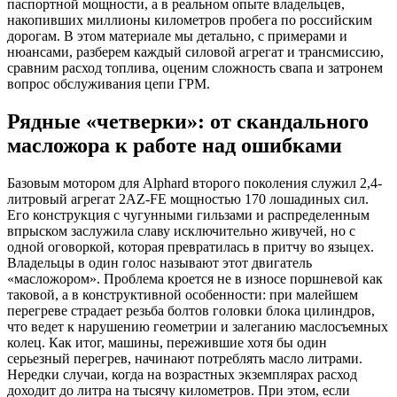
паспортной мощности, а в реальном опыте владельцев,
накопивших миллионы километров пробега по российским
дорогам. В этом материале мы детально, с примерами и
нюансами, разберем каждый силовой агрегат и трансмиссию,
сравним расход топлива, оценим сложность свапа и затронем
вопрос обслуживания цепи ГРМ.
Рядные «четверки»: от скандального
масложора к работе над ошибками
Базовым мотором для Alphard второго поколения служил 2,4-
литровый агрегат 2AZ-FE мощностью 170 лошадиных сил.
Его конструкция с чугунными гильзами и распределенным
впрыском заслужила славу исключительно живучей, но с
одной оговоркой, которая превратилась в притчу во языцех.
Владельцы в один голос называют этот двигатель
«масложором». Проблема кроется не в износе поршневой как
таковой, а в конструктивной особенности: при малейшем
перегреве страдает резьба болтов головки блока цилиндров,
что ведет к нарушению геометрии и залеганию маслосъемных
колец. Как итог, машины, пережившие хотя бы один
серьезный перегрев, начинают потреблять масло литрами.
Нередки случаи, когда на возрастных экземплярах расход
доходит до литра на тысячу километров. При этом, если