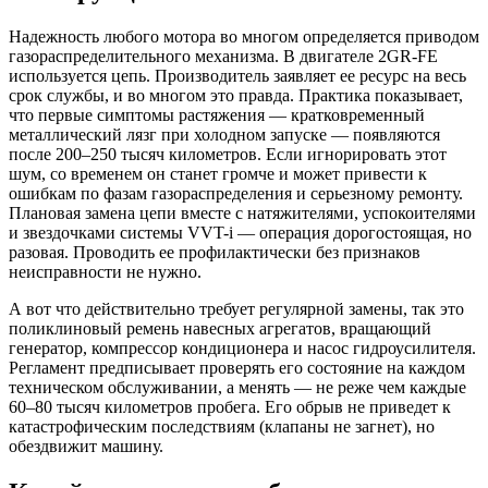
Надежность любого мотора во многом определяется приводом
газораспределительного механизма. В двигателе 2GR-FE
используется цепь. Производитель заявляет ее ресурс на весь
срок службы, и во многом это правда. Практика показывает,
что первые симптомы растяжения — кратковременный
металлический лязг при холодном запуске — появляются
после 200–250 тысяч километров. Если игнорировать этот
шум, со временем он станет громче и может привести к
ошибкам по фазам газораспределения и серьезному ремонту.
Плановая замена цепи вместе с натяжителями, успокоителями
и звездочками системы VVT-i — операция дорогостоящая, но
разовая. Проводить ее профилактически без признаков
неисправности не нужно.
А вот что действительно требует регулярной замены, так это
поликлиновый ремень навесных агрегатов, вращающий
генератор, компрессор кондиционера и насос гидроусилителя.
Регламент предписывает проверять его состояние на каждом
техническом обслуживании, а менять — не реже чем каждые
60–80 тысяч километров пробега. Его обрыв не приведет к
катастрофическим последствиям (клапаны не загнет), но
обездвижит машину.