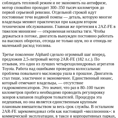
соблюдать тепловой режим и не экономить на антифризе,
мотор спокойно проходит 300–350 тысяч километров до
первой серьезной ревизии. Отдельной строкой идут
постоянные течи водяной помпы — деталь, которую многие
владельцы меняют практически при каждом втором
техническом обслуживании. Главная же претензия к 2AZ-FE в
тяжелом минивэне — откровенная нехватка тяги. Чтобы
держаться в потоке, двигатель вынужден постоянно работать
на высоких оборотах, отсюда не только шум, но и отнюдь не
маленький расход топлива.
Третье поколение Alphard сделало огромный шаг вперед,
предложив 2,5-литровый мотор 2AR-FE (182 л.с.). По
отзывам, это один из лучших четырехцилиндровых агрегатов
Toyota. Работа над ошибками проведена колоссальная:
проблема повального масложора ушла в прошлое. Двигатель
стал тише, эластичнее и экономичнее. Единственный нюанс,
который отмечают владельцы, — отсутствие
гидрокомпенсаторов. Это значит, что раз в 80–100 тысяч
километров пробега необходимо проводить регулировку
зазоров клапанов подбором толкателей. Процедура эта
недешевая, но она является единственным крупным
плановым вмешательством за весь срок службы. В остальном
2AR-FE зарекомендовал себя как настоящий «миллионник»: в
коммерческой эксплуатации, в такси и корпоративных парках,