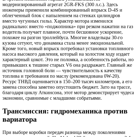
модернизированный агрегат 2GR-FKS (300 л.с.). Здесь
инженеры применили комбинированный впрыск D-4S и
облегченный блок с напылением на стенках цилиндров
вместо чугунных гильз. Характер мотора изменился
радикально: вместо «поджопника» при резком нажатии на газ
водитель получает плавное, почти бесшовное ускорение,
похожее на разгон троллейбуса. Многие владельцы 30-го
кузова сетуют, что динамика стала менее эмоциональной.
Кроме того, новый впрыск потребовал установки топливного
насоса высокого давления, который на холостом ходу издает
характерный цокот. Это не поломка, а особенность работы, но
привыкших к тишине старых V6 она раздражает. Главный же
источник головной боли — чувствительность к качеству
топлива и требования по маслу (рекомендована 0W-20).
Ресурс ТНВД оценивается в 150–200 тысяч километров, а его
замена способна заметно опустошить бюджет. Зато на трассе,
благодаря циклу Аткинсона, этот мотор демонстрирует чудеса
экономии, сравнимые с младшими собратьями.
Трансмиссия: гидромеханика против
вариатора
При выборе коробки передач разница между поколениями