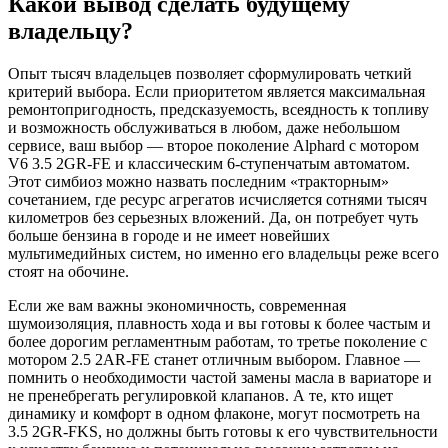
Какой вывод сделать будущему
владельцу?
Опыт тысяч владельцев позволяет сформулировать четкий
критерий выбора. Если приоритетом является максимальная
ремонтопригодность, предсказуемость, всеядность к топливу
и возможность обслуживаться в любом, даже небольшом
сервисе, ваш выбор — второе поколение Alphard с мотором
V6 3.5 2GR-FE и классическим 6-ступенчатым автоматом.
Этот симбиоз можно назвать последним «тракторным»
сочетанием, где ресурс агрегатов исчисляется сотнями тысяч
километров без серьезных вложений. Да, он потребует чуть
больше бензина в городе и не имеет новейших
мультимедийных систем, но именно его владельцы реже всего
стоят на обочине.
Если же вам важны экономичность, современная
шумоизоляция, плавность хода и вы готовы к более частым и
более дорогим регламентным работам, то третье поколение с
мотором 2.5 2AR-FE станет отличным выбором. Главное —
помнить о необходимости частой замены масла в вариаторе и
не пренебрегать регулировкой клапанов. А те, кто ищет
динамику и комфорт в одном флаконе, могут посмотреть на
3.5 2GR-FKS, но должны быть готовы к его чувствительности