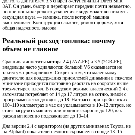
долго. С двигателем 3.5 спарен 8-ступенчатый Direct Shift
8AT. Он умен, быстр и перебирает передачи почти незаметно,
но при попытке резкого ускорения с ходу может возникнуть
секундная пауза — заминка, после которой машина
выстреливает. Конструкция сложнее, ремонт дороже, хотя
общая надежность высока.
Реальный расход топлива: почему
объем не главное
Сравнивая аппетиты мотора 2.4 (2AZ-FE) и 3.5 (2GR-FE),
владельцы часто удивляются: большой V6 оказывается не
таким уж прожорливым. Секрет в том, что маленькому
двигателю для поддержания приемлемой динамики в тяжелом
минивэне приходится постоянно работать на оборотах выше
трех-четырех тысяч. В городском режиме классический 2.4 с
автоматом потребляет от 14 до 17 литров на сотню, зимой с
прогревами легко доходит до 18. На трассе при крейсерских
100–110 километрах в час он укладывается в 10–12 литров, но
стоит загрузить машину или поднять скорость до 120, как
расход мгновенно подскакивает до 13–14.
Для версии 2.4 с вариатором (на других минивэнах Toyota, не
на Alphard) показатели немного скромнее: в городе 13–15