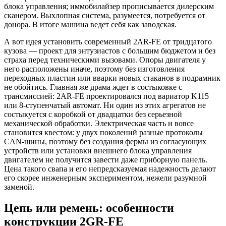
блока управления; иммобилайзер прописывается дилерским
сканером. Выхлопная система, разумеется, потребуется от
донора. В итоге машина ведет себя как заводская.
А вот идея установить современный 2AR-FE от тридцатого
кузова — проект для энтузиастов с большим бюджетом и без
страха перед техническими вызовами. Опоры двигателя у
него расположены иначе, поэтому без изготовления
переходных пластин или вварки новых стаканов в подрамник
не обойтись. Главная же драма ждет в состыковке с
трансмиссией: 2AR-FE проектировался под вариатор K115
или 8-ступенчатый автомат. Ни один из этих агрегатов не
состыкуется с коробкой от двадцатки без серьезной
механической обработки. Электрическая часть и вовсе
становится квестом: у двух поколений разные протоколы
CAN-шины, поэтому без создания фермы из согласующих
устройств или установки внешнего блока управления
двигателем не получится завести даже приборную панель.
Цена такого свапа и его непредсказуемая надежность делают
его скорее инженерным экспериментом, нежели разумной
заменой.
Цепь или ремень: особенности
конструкции 2GR-FE