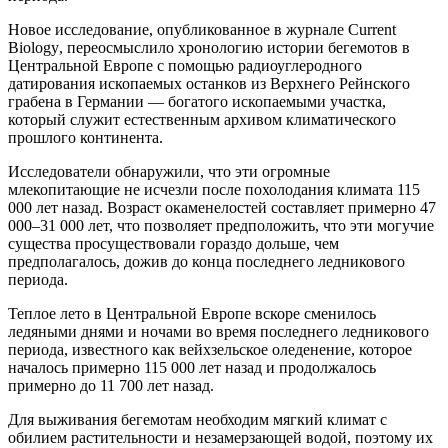
Новое исследование,
опубликованное в
журнале Current
Biology
, переосмыслило хронологию истории бегемотов в
Центральной Европе с помощью
радиоуглеродного
датирования
ископаемых останков из Верхнего Рейнского
грабена в Германии — богатого
ископаемыми участка,
который служит естественным архивом климатического
прошлого континента.
Исследователи обнаружили, что эти огромные
млекопитающие не исчезли после похолодания климата 115
000 лет назад. Возраст окаменелостей составляет примерно 47
000–31 000 лет, что позволяет предположить, что эти могучие
существа просуществовали гораздо дольше, чем
предполагалось, дожив до конца последнего ледникового
периода.
Теплое лето в Центральной Европе вскоре сменилось
ледяными днями и ночами во время последнего ледникового
периода, известного как вейхзельское оледенение, которое
началось примерно 115 000 лет назад и продолжалось
примерно до 11 700 лет назад.
Для выживания бегемотам необходим мягкий климат с
обилием растительности и незамерзающей водой, поэтому их