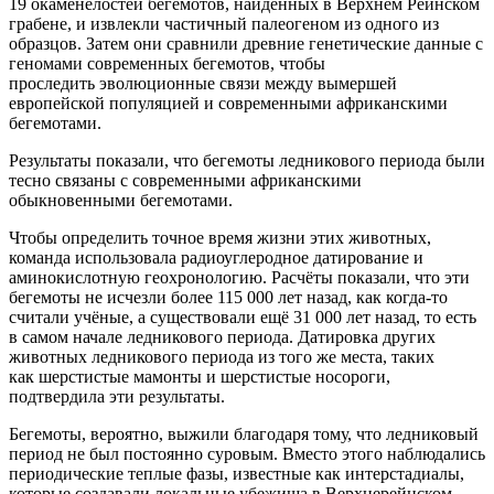
19 окаменелостей бегемотов, найденных в Верхнем Рейнском
грабене, и извлекли частичный палеогеном из одного из
образцов. Затем они сравнили древние генетические данные с
геномами современных бегемотов, чтобы
проследить
эволюционные связи
между вымершей
европейской популяцией и современными африканскими
бегемотами.
Результаты показали, что бегемоты ледникового периода были
тесно связаны с современными африканскими
обыкновенными бегемотами.
Чтобы определить точное время жизни этих животных,
команда использовала радиоуглеродное датирование и
аминокислотную геохронологию. Расчёты показали, что эти
бегемоты не исчезли более 115 000 лет назад, как когда-то
считали учёные, а существовали ещё 31 000 лет назад, то есть
в самом начале ледникового периода. Датировка других
животных ледникового периода из того же места, таких
как
шерстистые мамонты
и шерстистые носороги,
подтвердила эти результаты.
Бегемоты, вероятно, выжили благодаря тому, что ледниковый
период не был постоянно суровым. Вместо этого наблюдались
периодические теплые фазы, известные как интерстадиалы,
которые создавали локальные убежища в Верхнерейнском