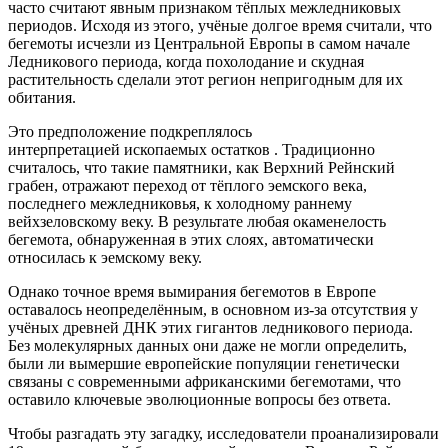
часто считают явным признаком тёплых межледниковых
периодов. Исходя из этого, учёные долгое время считали, что
бегемоты исчезли из Центральной Европы в самом начале
Ледникового периода, когда похолодание и скудная
растительность сделали этот регион непригодным для их
обитания.
Это предположение подкреплялось
интерпретацией
ископаемых остатков
. Традиционно
считалось, что такие памятники, как Верхний Рейнский
грабен, отражают переход от тёплого эемского века,
последнего межледниковья, к холодному раннему
вейхзеловскому веку. В результате любая окаменелость
бегемота, обнаруженная в этих слоях, автоматически
относилась к эемскому веку.
Однако точное время вымирания бегемотов в Европе
оставалось неопределённым, в основном из-за отсутствия у
учёных древней ДНК этих гигантов ледникового периода.
Без
молекулярных данных
они даже не могли определить,
были ли вымершие европейские популяции генетически
связаны с современными африканскими бегемотами, что
оставило ключевые эволюционные вопросы без ответа.
Чтобы разгадать эту загадку, исследователи проанализировали