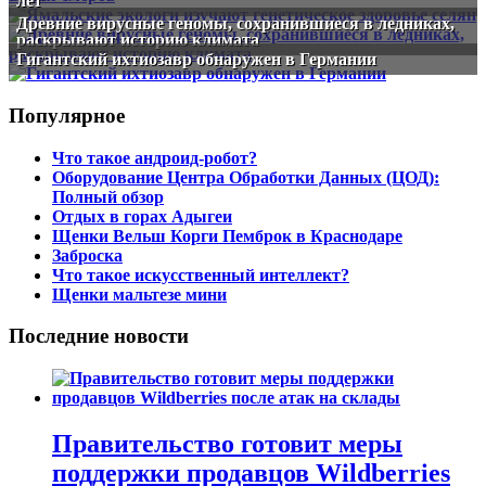
лет
Древние вирусные геномы, сохранившиеся в ледниках,
раскрывают историю климата
Гигантский ихтиозавр обнаружен в Германии
Популярное
Что такое андроид-робот?
Оборудование Центра Обработки Данных (ЦОД):
Полный обзор
Отдых в горах Адыгеи
Щенки Вельш Корги Пемброк в Краснодаре
Заброска
Что такое искусственный интеллект?
Щенки мальтезе мини
Последние новости
Правительство готовит меры
поддержки продавцов Wildberries