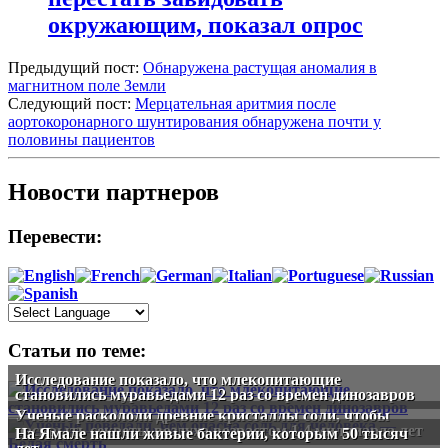
окружающим, показал опрос
Предыдущий пост:
Обнаружена растущая аномалия в
магнитном поле Земли
Следующий пост:
Мерцательная аритмия после
аортокоронарного шунтирования обнаружена почти у
половины пациентов
Новости партнеров
Перевести:
Статьи по теме:
Исследование показало, что млекопитающие
становились муравьедами 12 раз со времен динозавров
Ученые раскололи древние кристаллы соли, чтобы
раскрыть секреты воздуха возрастом 1,4 миллиарда лет
На Ямале нашли живые бактерии, которым 50 тысяч