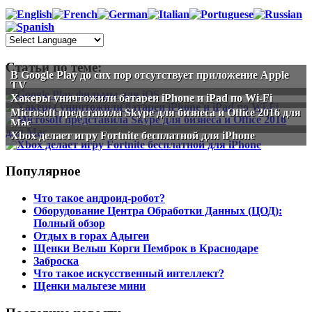
Статьи по теме:
В Google Play до сих пор отсутствует приложение Apple
TV
Хакеры уничтожили батареи iPhone и iPad по Wi-Fi
Microsoft представила Skype для бизнеса и Office 2016 для
Mac
Xbox делает игру Fortnite бесплатной для iPhone
Популярное
Что такое андроид-робот?
Оборудование Центра Обработки Данных (ЦОД):
Полный обзор
Отдых в горах Адыгеи
Щенки Вельш Корги Пемброк в Краснодаре
Заброска
Что такое искусственный интеллект?
Щенки мальтезе мини