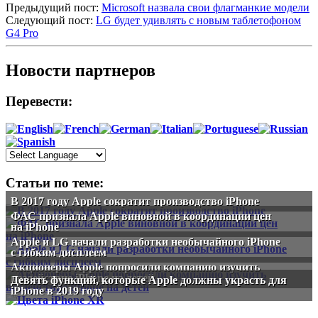
Предыдущий пост:
Microsoft назвала свои флагманкие модели
Следующий пост:
LG будет удивлять с новым таблетофоном
G4 Pro
Новости партнеров
Перевести:
Статьи по теме:
В 2017 году Apple сократит производство iPhone
ФАС признала Apple виновной в координации цен
на iPhone
Apple и LG начали разработки необычайного iPhone
с гибким дисплеем
Акционеры Apple попросили компанию изучить
воздействие iPhone на детей
Девять функций, которые Apple должны украсть для
iPhone в 2019 году