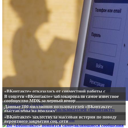
«ВКонтакте» отказалась от совместной работы с
владельцами прав на литературные произведения
В соцсети «ВКонтакте» заблокировали самое известное
сообщество MDK за черный юмор
Данные 100 миллионов пользователей «ВКонтакте»
выставлены на продажу
Во «ВКонтакте» произошел сбой
«ВКонтакте» захлестнула массовая истерия по поводу
вероятного закрытия соц. сети