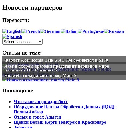
Новости партнеров
Перевести:
Статьи по теме:
Фаблет Acer Iconia Talk S A1-734 обойдется в $170
Acer в скором времени представит первый в мире
планшет с ОС Chrome OS
Huawei откладывает выход Mate X
Популярное
Что такое андроид-робот?
Оборудование Центра Обработки Данных (ЦОД):
Полный обзор
Отдых в горах Адыгеи
Щенки Вельш Корги Пемброк в Краснодаре
Заброска