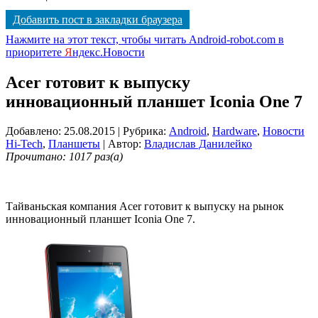
Добавить пост в закладки браузера
Нажмите на этот текст, чтобы читать Android-robot.com в
приоритете
Я
ндекс.Новости
Acer готовит к выпуску
инновационный планшет Iconia One 7
Добавлено: 25.08.2015
| Рубрика:
Android
,
Hardware
,
Новости
Hi-Tech
,
Планшеты
| Автор:
Владислав Данилейко
Прочитано: 1017 раз(а)
Тайваньская компания Acer готовит к выпуску на рынок
инновационный планшет Iconia One 7.