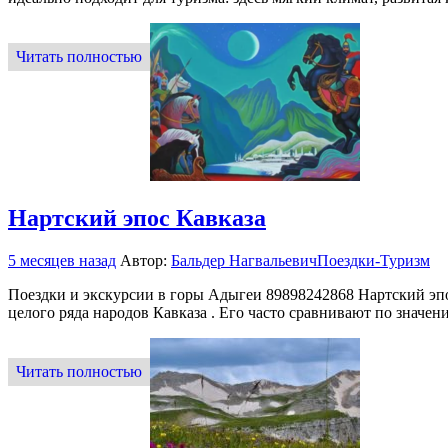
Читать полностью
Нартский эпос Кавказа
5 месяцев назад
Автор:
Бальдер Нагвальевич
Поездки-Туризм
Поездки и экскурсии в горы Адыгеи 89898242868 Нартский эп
целого ряда народов Кавказа . Его часто сравнивают по значе
Читать полностью