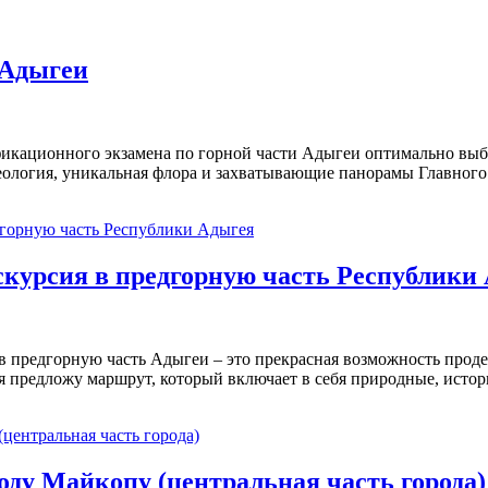
 Адыгеи
фикационного экзамена по горной части Адыгеи оптимально выб
еология, уникальная флора и захватывающие панорамы Главного 
скурсия в предгорную часть Республики
в предгорную часть Адыгеи – это прекрасная возможность проде
 предложу маршрут, который включает в себя природные, истор
оду Майкопу (центральная часть города)