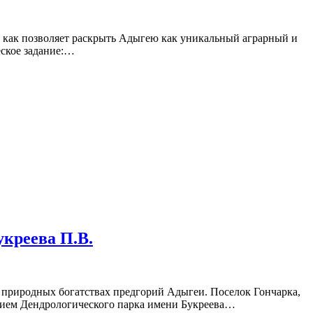
ак как позволяет раскрыть Адыгею как уникальный аграрный и
ское задание:…
укреева П.В.
и природных богатствах предгорий Адыгеи. Поселок Гончарка,
ением Дендрологического парка имени Букреева…