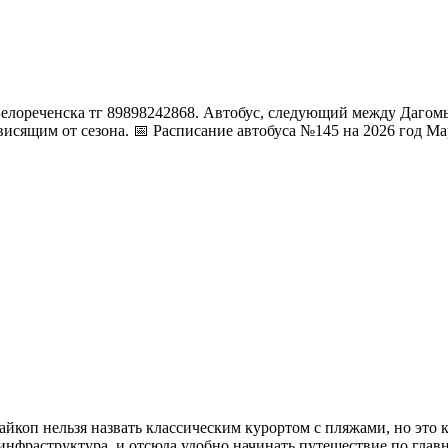
 Белореченска тг 89898242868. Автобус, следующий между Даго
висящим от сезона. 📅 Расписание автобуса №145 на 2026 год М
Майкоп нельзя назвать классическим курортом с пляжами, но это
ая инфраструктура, и отсюда удобно начинать путешествие по г