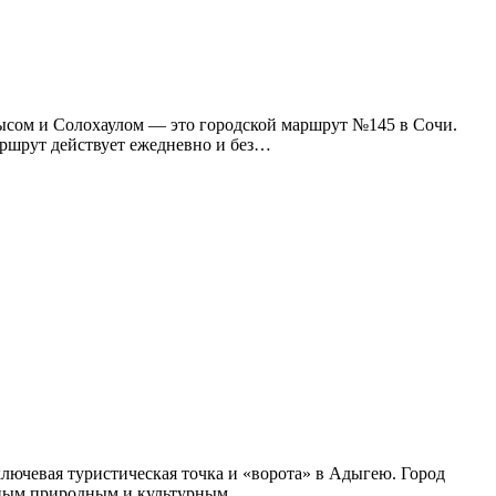
мысом и Солохаулом — это городской маршрут №145 в Сочи.
аршрут действует ежедневно и без…
 ключевая туристическая точка и «ворота» в Адыгею. Город
лавным природным и культурным…