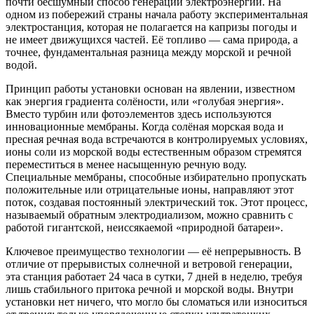
почти бесшумный способ генерации электроэнергии. На
одном из побережий страны начала работу экспериментальная
электростанция, которая не полагается на капризы погоды и
не имеет движущихся частей. Её топливо — сама природа, а
точнее, фундаментальная разница между морской и речной
водой.
Принцип работы установки основан на явлении, известном
как энергия градиента солёности, или «голубая энергия».
Вместо турбин или фотоэлементов здесь используются
инновационные мембраны. Когда солёная морская вода и
пресная речная вода встречаются в контролируемых условиях,
ионы соли из морской воды естественным образом стремятся
переместиться в менее насыщенную речную воду.
Специальные мембраны, способные избирательно пропускать
положительные или отрицательные ионы, направляют этот
поток, создавая постоянный электрический ток. Этот процесс,
называемый обратным электродиализом, можно сравнить с
работой гигантской, неиссякаемой «природной батареи».
Ключевое преимущество технологии — её непрерывность. В
отличие от прерывистых солнечной и ветровой генерации,
эта станция работает 24 часа в сутки, 7 дней в неделю, требуя
лишь стабильного притока речной и морской воды. Внутри
установки нет ничего, что могло бы сломаться или износиться