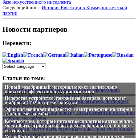
базе искусственного интеллекта
Следующий пост:
История Евсекции в Коммунистической
партии
Новости партнеров
Перевести:
Статьи по теме:
Новый мембранный материал может значительно
повысить эффективность очистки газов
Недорогое устройство, похожее на батарею, поглощает
выбросы CO2 во время зарядки
Эфиопия начинает выработку электроэнергии на второй
турбине мегадамбы
Компьютеры, которые питают беспилотные автомобили,
могут быть огромным фактором глобальных выбросов
углерода
Устройство на солнечной энергии производит чистую