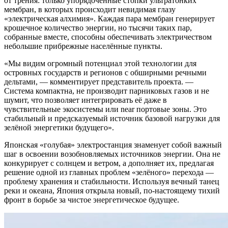
от трения: только упорядоченные стопки ультратонких
мембран, в которых происходит невидимая глазу
«электрическая алхимия». Каждая пара мембран генерирует
крошечное количество энергии, но тысячи таких пар,
собранные вместе, способны обеспечивать электричеством
небольшие прибрежные населённые пункты.
«Мы видим огромный потенциал этой технологии для
островных государств и регионов с обширными речными
дельтами, — комментирует представитель проекта. —
Система компактна, не производит парниковых газов и не
шумит, что позволяет интегрировать её даже в
чувствительные экосистемы или near портовые зоны. Это
стабильный и предсказуемый источник базовой нагрузки для
зелёной энергетики будущего».
Японская «голубая» электростанция знаменует собой важный
шаг в освоении возобновляемых источников энергии. Она не
конкурирует с солнцем и ветром, а дополняет их, предлагая
решение одной из главных проблем «зелёного» перехода —
проблему хранения и стабильности. Используя вечный танец
реки и океана, Япония открыла новый, по-настоящему тихий
фронт в борьбе за чистое энергетическое будущее.